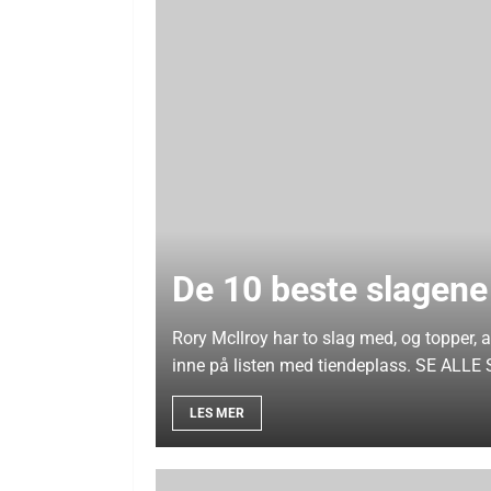
De 10 beste slagen
Rory McIlroy har to slag med, og topper,
inne på listen med tiendeplass. SE ALL
LES MER