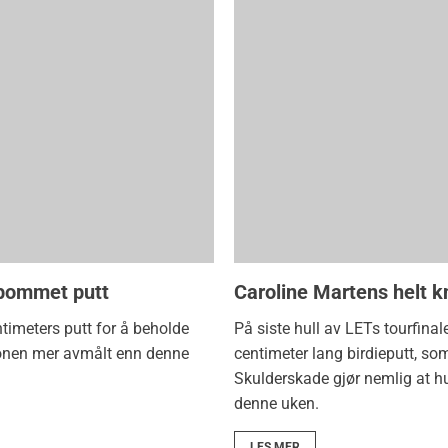
 bommet putt
Caroline Martens helt k
imeters putt for å beholde
På siste hull av LETs tourfin
jonen mer avmålt enn denne
centimeter lang birdieputt, som
Skulderskade gjør nemlig at hu
denne uken.
LES MER