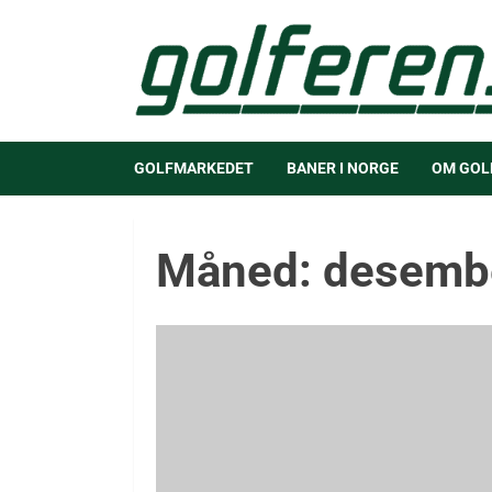
GOLFMARKEDET
BANER I NORGE
OM GOL
Måned:
desemb