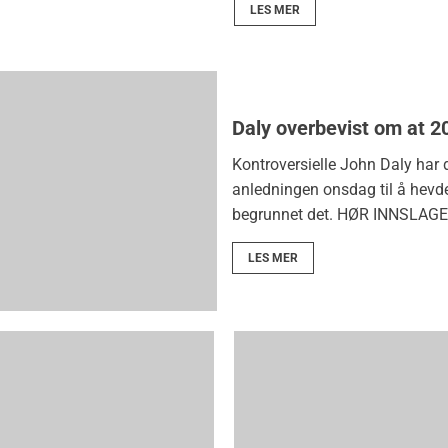
LES MER
Daly overbevist om at 20
Kontroversielle John Daly har 
anledningen onsdag til å hevde 
begrunnet det. HØR INNSLAGE
LES MER