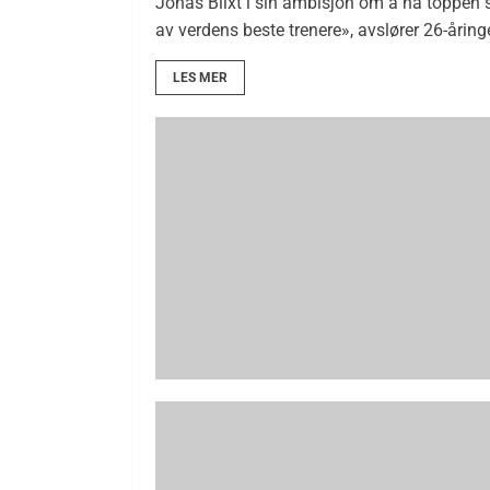
Jonas Blixt i sin ambisjon om å nå toppen s
av verdens beste trenere», avslører 26-åringe
LES MER