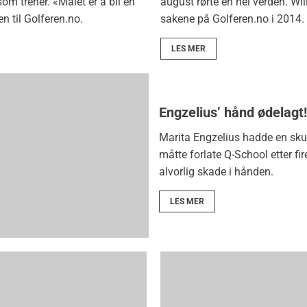
om trener. «Målet er å bli en
august rørte en hel verden. Wil
n til Golferen.no.
sakene på Golferen.no i 2014.
LES MER
Engzelius’ hånd ødelagt!
Marita Engzelius hadde en skuf
måtte forlate Q-School etter fir
alvorlig skade i hånden.
LES MER