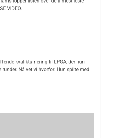
liams topper listen over de ti mest leste
 SE VIDEO.
fende kvalikturnering til LPGA, der hun
e runder. Nå vet vi hvorfor: Hun spilte med