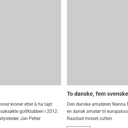
To danske, fem svenske
ner kroner etter å ha tapt
Den danske amatøren Nanna Ma
e saksøkte golfklubben i 2012.
en dansk amatør til europatour
styreleder Jan Petter
Raastad misset cutten.