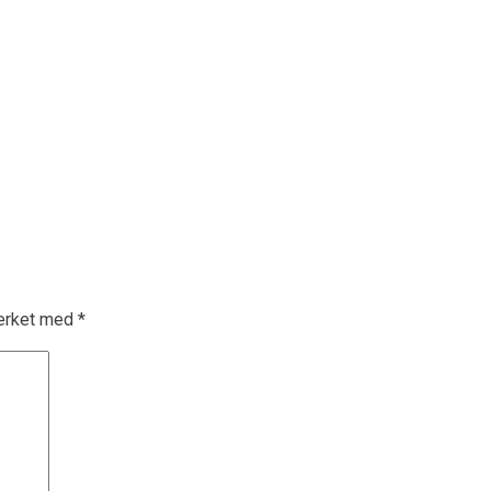
merket med
*