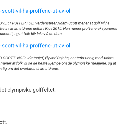
VER PROFFER I OL: Verdenstreer Adam Scott mener at golf vil ha
ytte av at amatørene deltar i Rio i 2015. Han mener proffene eksponeres
uansett, og at folk blir lei av å se dem.
 SCOTT: NGFs idretssjef, Øyvind Rojahn, er sterkt uenig med Adam
 mener at folk vil se de beste kjempe om de olympiske mealjene, og at
nstig om det overlates til amatørene.
det olympiske golffeltet.
ott.