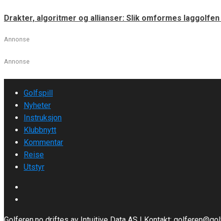
Drakter, algoritmer og allianser: Slik omformes laggolfe
Annonse
Annonse
Golfspill
Nyheter
Instruksjon
Klubbnytt
Kommentar
Reise
Utstyr
Golferen.no driftes av Intuitive Data AS | Kontakt: golferen@go