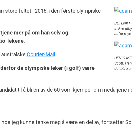
n store feltet i 2016, i den første olympiske
BETENKT O
større utb
 tjene mer på om han selv og
altfor mye 
Rio-lekene.
il australske
Courier-Mail
.
UENIG MED
Scott. Han
e derfor de olympiske leker (i golf) være
det blir ku
andidat til å bli en av de 60 som kjemper om medaljene i 
t noe jeg kunne tenke meg å være en del av, fortsetter Sc