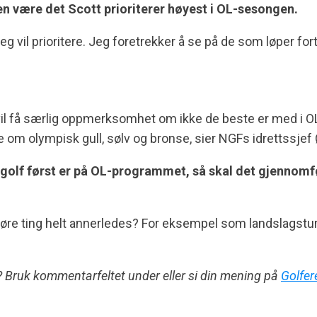
ngen være det Scott prioriterer høyest i OL-sesongen.
g vil prioritere. Jeg foretrekker å se på de som løper fort,
vil få særlig oppmerksomhet om ikke de beste er med i OL. De
 om olympisk gull, sølv og bronse, sier NGFs idrettssjef 
når golf først er på OL-programmet, så skal det gjenn
gjøre ting helt annerledes? For eksempel som landslagstu
o? Bruk kommentarfeltet under eller si din mening på
Golfer