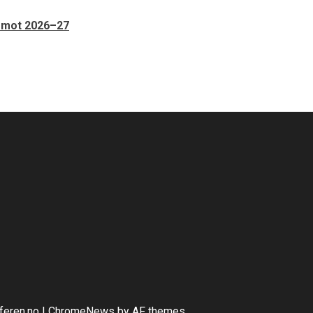
n mot 2026–27
lferen.no
|
ChromeNews
by AF themes.