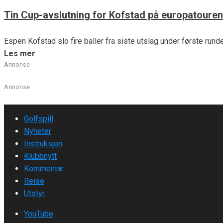
Tin Cup-avslutning for Kofstad på europatouren
Espen Kofstad slo fire baller fra siste utslag under første rund
Les mer
Annonse
Annonse
Golfspill
Nyheter
Instruksjon
Klubbnytt
Kommentar
Reise
Utstyr
YouTube