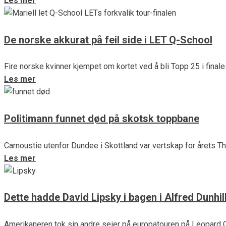
Les mer
De norske akkurat på feil side i LET Q-School
Fire norske kvinner kjempet om kortet ved å bli Topp 25 i finale
Les mer
Politimann funnet død på skotsk toppbane
Carnoustie utenfor Dundee i Skottland var vertskap for årets Th
Les mer
Dette hadde David Lipsky i bagen i Alfred Dunhi
Amerikaneren tok sin andre seier på europatouren på Leopard Cr