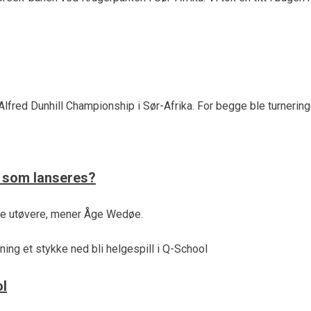
 Alfred Dunhill Championship i Sør-Afrika. For begge ble turnerin
k som lanseres?
nge utøvere, mener Åge Wedøe.
ol