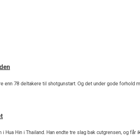
sakene i 2018
nen tro feirer redaksjonen rundingen av et årsskifte ved å pres
nden
e enn 78 deltakere til shotgunstart. Og det under gode forhold
t
i Hua Hin i Thailand. Han endte tre slag bak cutgrensen, og får ik