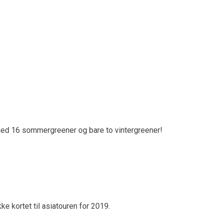
entere de mest leste sakene i året som har gått.
 med 16 sommergreener og bare to vintergreener!
ke kortet til asiatouren for 2019.