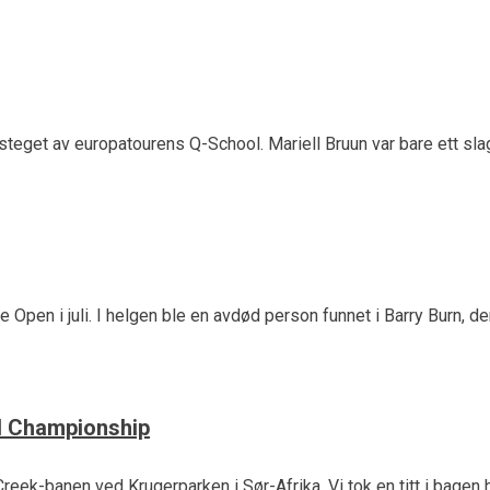
steget av europatourens Q-School. Mariell Bruun var bare ett slag
e Open i juli. I helgen ble en avdød person funnet i Barry Burn,
ll Championship
eek-banen ved Krugerparken i Sør-Afrika. Vi tok en titt i bagen 