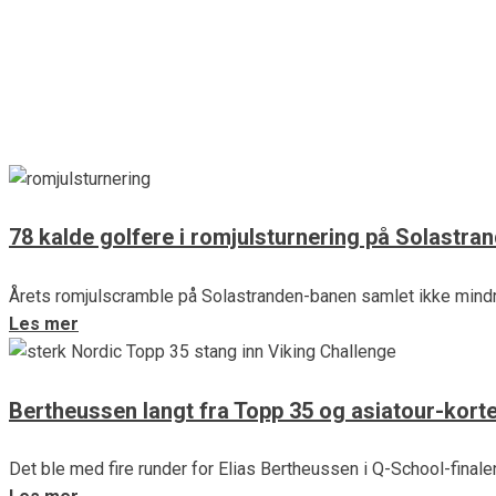
Dette er de 15 mest leste golf
Golferen ønsker 2019 velkommen og vinker 2018 farvel. Tradisjo
Les mer
78 kalde golfere i romjulsturnering på Solastra
Årets romjulscramble på Solastranden-banen samlet ikke mindr
Les mer
Bertheussen langt fra Topp 35 og asiatour-korte
Det ble med fire runder for Elias Bertheussen i Q-School-finalen 