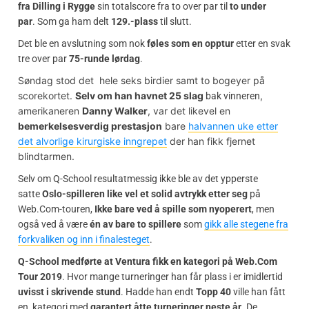
fra Dilling i Rygge
sin totalscore fra to over par til
to under
par
. Som ga ham delt
129.-plass
til slutt.
Det ble en avslutning som nok
føles som en opptur
etter en svak
tre over par
75-runde lørdag
.
Søndag stod det hele seks birdier samt to bogeyer på
scorekortet.
Selv om han havnet 25 slag
,
bak vinneren
amerikaneren
Danny Walker
,
var
det likevel en
bemerkelsesverdig prestasjon
bare
halvannen uke etter
det alvorlige kirurgiske inngrepet
der han fikk fjernet
blindtarmen.
Selv om Q-School resultatmessig ikke ble av det ypperste
satte
Oslo-spilleren like vel et solid avtrykk etter seg
på
Web.Com-touren,
Ikke bare ved å spille som nyoperert
, men
også ved å være
én av bare to spillere
som
gikk alle stegene fra
forkvaliken og inn i finalesteget
.
Q-School medførte at Ventura fikk en kategori på Web.Com
Tour 2019
. Hvor mange turneringer han får plass i er imidlertid
uvisst i skrivende stund
. Hadde han endt
Topp 40
ville han fått
en kategori med
garantert åtte turneringer neste år
. De