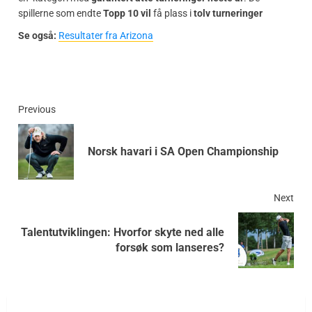
spillerne som endte
Topp 10 vil
få plass i
tolv turneringer
Se også:
Resultater fra Arizona
Previous
Norsk havari i SA Open Championship
Next
Talentutviklingen: Hvorfor skyte ned alle
forsøk som lanseres?