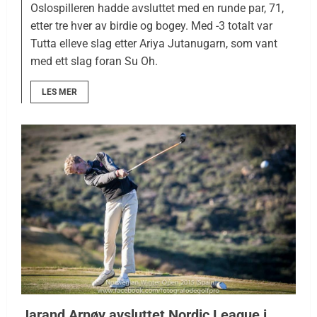
Oslospilleren hadde avsluttet med en runde par, 71,
etter tre hver av birdie og bogey. Med -3 totalt var
Tutta elleve slag etter Ariya Jutanugarn, som vant
med ett slag foran Su Oh.
LES MER
Jarand Arnøy avsluttet Nordic League i