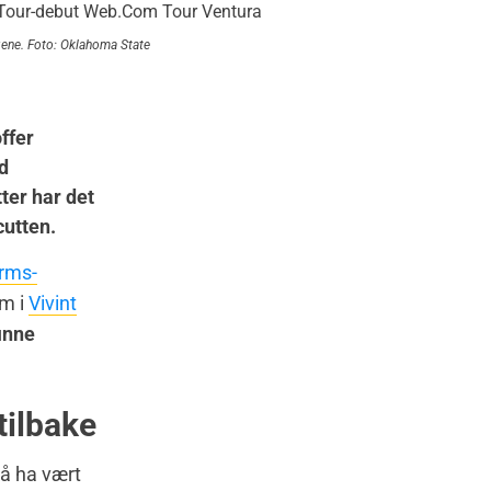
gene. Foto: Oklahoma State
ffer
d
ter har det
cutten.
rms-
om i
Vivint
inne
tilbake
 å ha vært