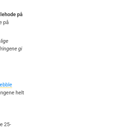
llehode på
ke på
lige
dringene gi
ebble
ingene helt
e 25-