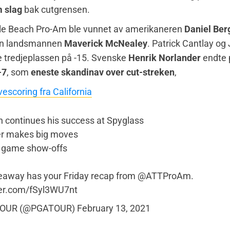
 slag
bak cutgrensen.
e Beach Pro-Am ble vunnet av amerikaneren
Daniel Ber
ran landsmannen
Maverick McNealey
. Patrick Cantlay og
e tredjeplassen på -15. Svenske
Henrik Norlander
endte
-7
, som
eneste skandinav over cut-streken
,
vescoring fra California
h continues his success at Spyglass
r makes big moves
 game show-offs
eaway has your Friday recap from
@ATTProAm
.
ter.com/fSyl3WU7nt
TOUR (@PGATOUR)
February 13, 2021