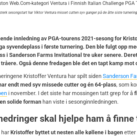
terk sesongstart har Viktor Ventura misset cutten syv ganger på de åtte siste turnerin
kende innledning av PGA-tourens 2021-sesong for Kristo
ga syvendeplass i første turnering. Den ble fulgt opp me
ss i Sanderson Farms Invitational tre uker senere. Deret
 tråere. Også denne fredagen ble det en tapt kamp mot 
neringene Kristoffer Ventura har spilt siden
Sanderson Fa
har endt med syv missede cutter og én 64-plass
, som k
pen
i november. I det siste har mossingen tatt grep for å
f
 den solide forman
han viste i sesonginnledningen.
nedringer skal hjelpe ham å finne 
t har
Kristoffer byttet ut nesten alle køllene i bagen
etter