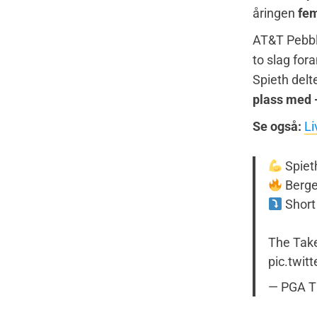
åringen
fem
AT&T Pebbl
to slag fo
Spieth delt
plass med 
Se også:
Li
Spiet
Berge
Short
The Tak
pic.twit
— PGA 