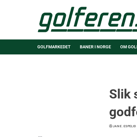
GOLFMARKEDET
BANER I NORGE
OM GOL
Slik 
god
JAN E. ESPELID