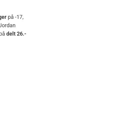
ger
på -17,
 Jordan
 på
delt 26.-