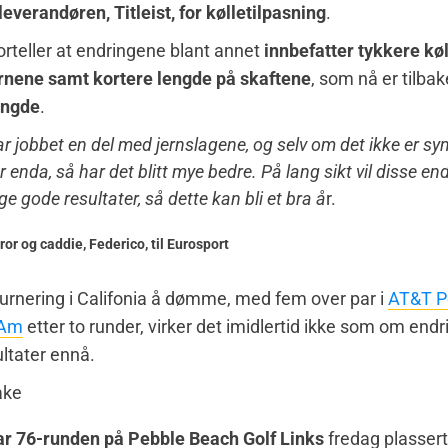
leverandøren, Titleist, for kølletilpasning
.
orteller at endringene blant annet
innbefatter tykkere kø
ernene samt kortere lengde på skaftene
, som nå er tilba
engde
.
 jobbet en del med jernslagene, og selv om det ikke er syn
r enda, så har det blitt mye bedre. På lang sikt vil disse en
 gode resultater, så dette kan bli et bra å
r.
or og caddie, Federico, til Eurosport
 turnering i Califonia å dømme, med fem over par i
AT&T P
-Am
etter to runder, virker det imidlertid ikke som om endr
ultater ennå.
par 76-runden på
Pebble Beach Golf
Links
fredag plassert