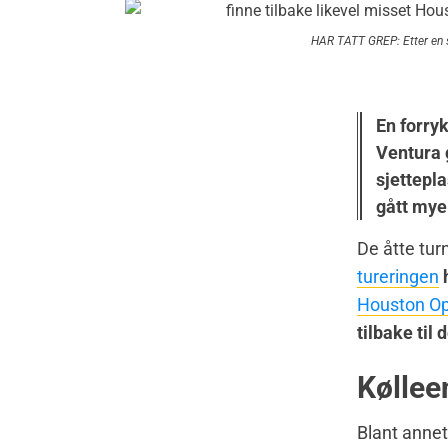
HAR TATT GREP: Etter en s
En forry
Ventura 
sjettepla
gått mye
De åtte tur
tureringen
Houston O
tilbake til
Køllee
Blant anne