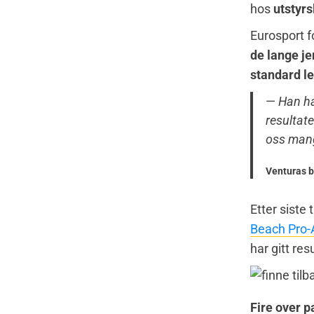
hos
utstyrs
Eurosport f
de lange j
standard l
—
Han har
resultate
oss mange
Venturas br
Etter siste
Beach Pro
har gitt res
Fire over 