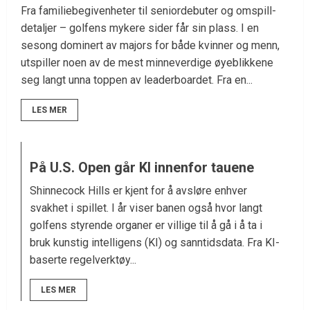
Fra familiebegivenheter til seniordebuter og omspill-
detaljer – golfens mykere sider får sin plass. I en
sesong dominert av majors for både kvinner og menn,
utspiller noen av de mest minneverdige øyeblikkene
seg langt unna toppen av leaderboardet. Fra en...
LES MER
På U.S. Open går KI innenfor tauene
Shinnecock Hills er kjent for å avsløre enhver
svakhet i spillet. I år viser banen også hvor langt
golfens styrende organer er villige til å gå i å ta i
bruk kunstig intelligens (KI) og sanntidsdata. Fra KI-
baserte regelverktøy...
LES MER