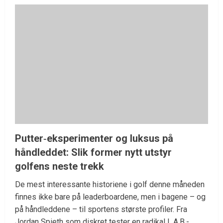
Putter‑eksperimenter og luksus på
håndleddet: Slik former nytt utstyr
golfens neste trekk
De mest interessante historiene i golf denne måneden
finnes ikke bare på leaderboardene, men i bagene – og
på håndleddene – til sportens største profiler. Fra
Jordan Spieth som diskret tester en radikal L.A.B.-