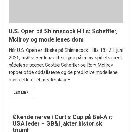
U.S. Open på Shinnecock Hills: Scheffler,
McIlroy og modellenes dom
Når U.S. Open er tilbake på Shinnecock Hills 18.–21. juni
2026, møtes verdenseliten igjen på en av spillets mest
nådeløse scener. Scottie Scheffler og Rory McIlroy
topper både oddslistene og de prediktive modellene,
men dette er et mesterskap –...
LES MER
Økende nerve i Curtis Cup på Bel‑Air:
USA leder – GB&I jakter historisk
triumf