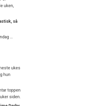
le uken,
astisk, så
søndag …
 neste ukes
g hun
nntar toppen
 uker siden.
Sime Darby