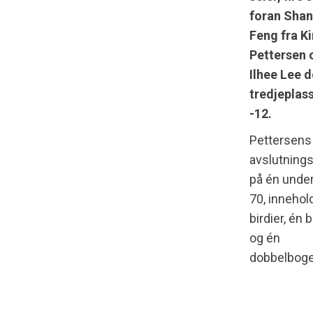
foran Sha
Feng fra Ki
Pettersen 
Ilhee Lee d
tredjeplas
-12.
Pettersens
avslutning
på én under
70, innehold
birdier, én
og én
dobbelboge