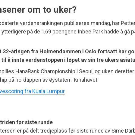
sener om to uker?
pdaterte verdensrankingen publiseres mandag, har Pette
 ytterligere på de 1,69 poengene Inbee Park hadde å gå p
at 32-åringen fra Holmendammen i Oslo fortsatt har g
til å innta verdenstoppen i løpet av sin tre ukers asiat
pilles HanaBank Championship i Seoul, og uken deretter
p på nordtippen av øystaten i Kinahavet.
ivescoring fra Kuala Lumpur
striden før siste runde
ersen er på delt tredjeplass før siste runde av Sime Da