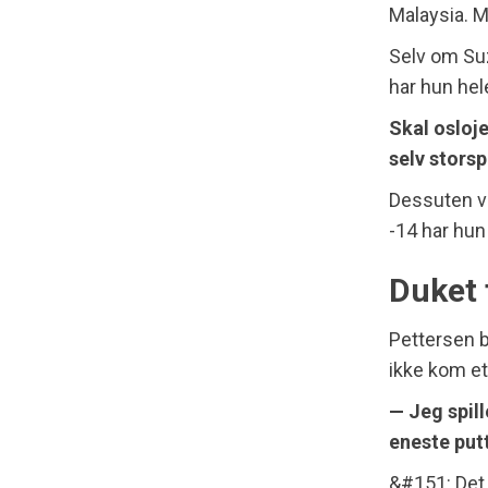
Malaysia. 
Selv om Suz
har hun hel
Skal osloj
selv storsp
Dessuten vi
-14 har hun
Duket 
Pettersen b
ikke kom ett
— Jeg spill
eneste putt
&#151: Det 