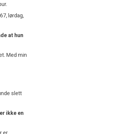
ur.
67, lørdag,
åde at hun
get. Med min
unde slett
er ikke en
r er