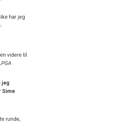
ike har jeg
.
n videre til
 LPGA
 jeg
r Sime
t
te runde,