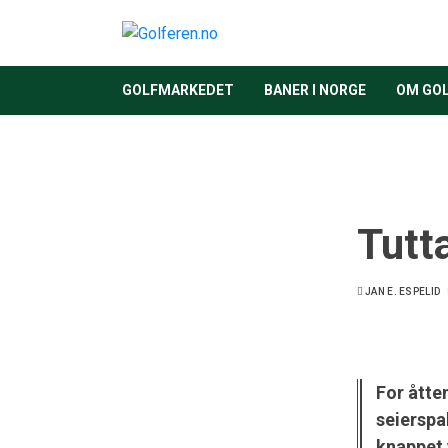
GOLFMARKEDET
BANER I NORGE
OM GO
Tutt
JAN E. ESPELID
For åtte
seierspa
knappet 