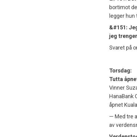
bortimot de
legger hun t
&#151: Jeg 
jeg trenger
Svaret på om
Torsdag:
Tutta åpne
Vinner Suz
HanaBank C
åpnet Kual
— Med tre a
av verdensr
Verdenstoe