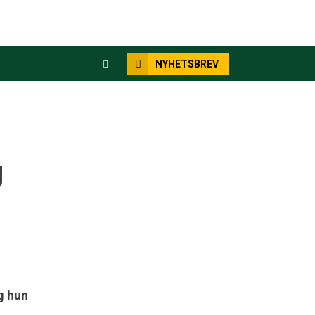
NYHETSBREV
g
g hun