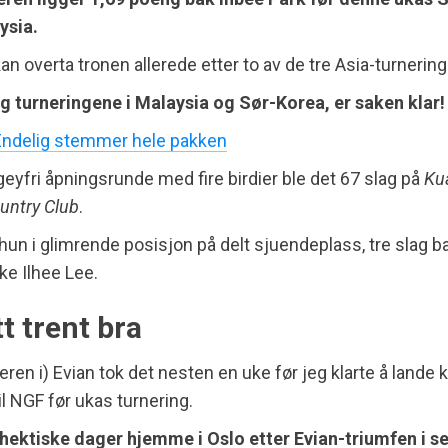
ysia.
an overta tronen allerede etter to av de tre Asia-turnerin
g turneringene i Malaysia og Sør-Korea, er saken klar! 
Endelig stemmer hele pakken
geyfri åpningsrunde med fire birdier ble det 67 slag på
Ku
untry Club
.
hun i glimrende posisjon på delt sjuendeplass, tre slag b
e Ilhee Lee.
t trent bra
eren i) Evian tok det nesten en uke før jeg klarte å lande 
il NGF før ukas turnering.
 hektiske dager hjemme i Oslo etter Evian-triumfen i 