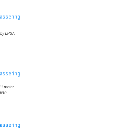
arby LPGA
11 meter
neren