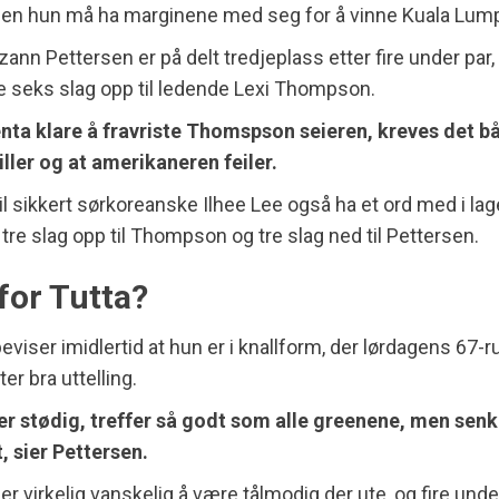
Men hun må ha marginene med seg for å vinne Kuala Lump
ann Pettersen er på delt tredjeplass etter fire under par, 
e seks slag opp til ledende Lexi Thompson.
enta klare å fravriste Thomspson seieren, kreves det b
iller og at amerikaneren feiler.
l sikkert sørkoreanske Ilhee Lee også ha et ord med i la
 tre slag opp til Thompson og tre slag ned til Pettersen.
for Tutta?
eviser imidlertid at hun er i knallform, der lørdagens 67-r
er bra uttelling.
er stødig, treffer så godt som alle greenene, men senk
, sier Pettersen.
er virkelig vanskelig å være tålmodig der ute, og fire unde