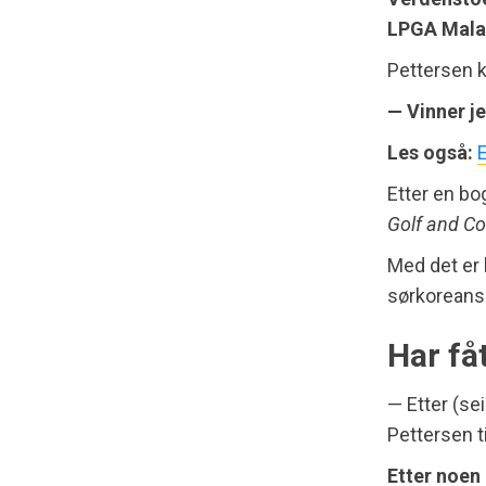
LPGA Mala
Pettersen k
— Vinner je
Les også:
Etter en bo
Golf and Co
Med det er 
sørkoreansk
Har fåt
— Etter (sei
Pettersen t
Etter noen