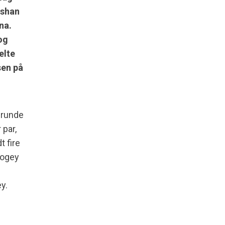
nshan
na.
og
elte
sen på
srunde
 par,
t fire
 bogey
y.