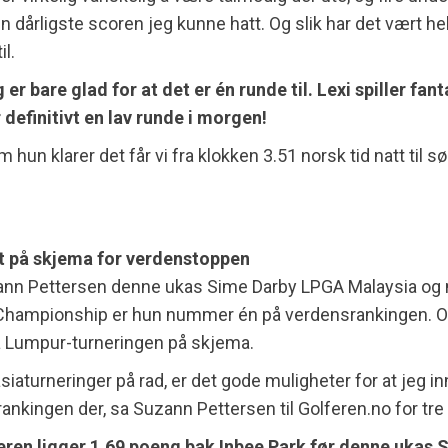
n dårligste scoren jeg kunne hatt. Og slik har det vært he
il.
er bare glad for at det er én runde til. Lexi spiller fant
 definitivt en lav runde i morgen!
 hun klarer det får vi fra klokken 3.51 norsk tid natt til 
t på skjema for verdenstoppen
ann Pettersen denne ukas Sime Darby LPGA Malaysia og
hampionship er hun nummer én på verdensrankingen. O
a Lumpur-turneringen på skjema.
siaturneringer på rad, er det gode muligheter for at jeg i
ankingen der, sa Suzann Pettersen til Golferen.no for tre
ren ligger 1,69 poeng bak Inbee Park før denne ukas 