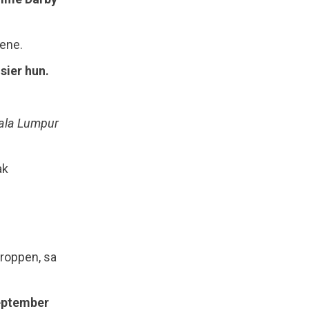
gene.
sier hun.
ala Lumpur
ak
kroppen, sa
september