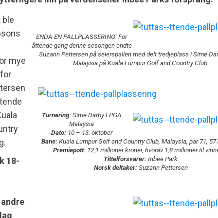
 ble
psons
ENDA EN PALLPLASSERING: For
åttende gang denne sesongen endte
Suzann Pettersen på seierspallen med delt tredjeplass i Sime D
for mye
Malaysia på Kuala Lumpur Golf and Country Club.
 for
tersen
ttende
Kuala
Turnering:
Sime Darby LPGA
Malaysia
untry
Dato:
10 – 13. oktober
Bane:
Kuala Lumpur Golf and Country Club, Malaysia, par 71, 57
g.
Premiepott:
12,1 millioner kroner, hvorav 1,8 millioner til vin
Tittelforsvarer:
Inbee Park
k 18-
Norsk deltaker:
Suzann Pettersen
 andre
slag