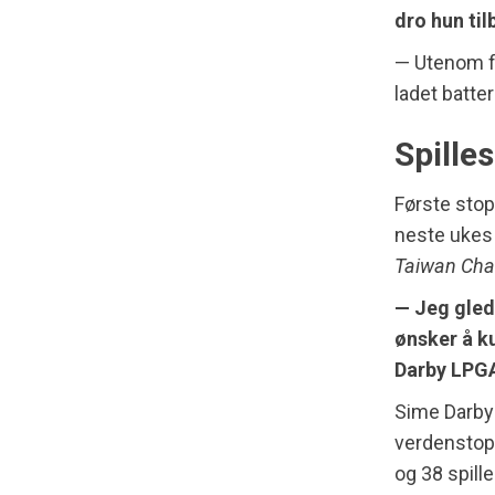
dro hun til
— Utenom fi
ladet batte
Spille
Første stop
neste uke
Taiwan Ch
— Jeg glede
ønsker å k
Darby LPGA
Sime Darby-
verdenstopp
og 38 spill