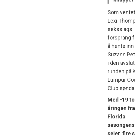
Som ventet
Lexi Thom
seksslags
forsprang 
å hente inn
Suzann Pet
i den avslu
runden på 
Lumpur Co
Club sønda
Med -19 to
åringen fra
Florida
sesongens
seier, fire 