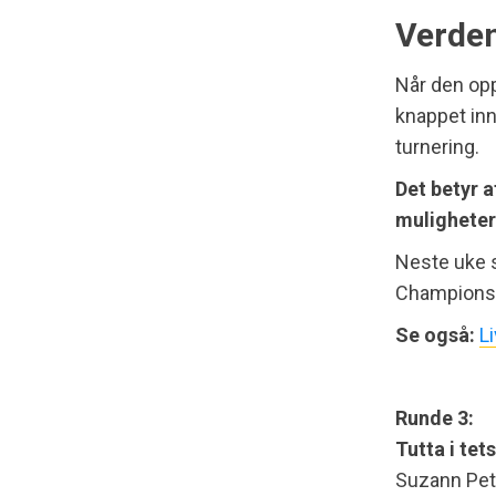
Verden
Når den op
knappet inn
turnering.
Det betyr 
muligheter 
Neste uke s
Championshi
Se også:
L
Runde 3:
Tutta i tet
Suzann Pett