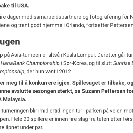
bake til USA.
re dager med samarbeidspartnere og fotografering for N
riene og trent godt hjemme i Orlando, fortsetter Pettersen
sugen
p på Asia-turneen er altså i Kuala Lumpur. Deretter går ture
s
HanaBank Championship
i Sør-Korea, og til slutt
Sunrise
ampionship
, der hun vant i 2012.
r meg til å konkurrere igjen. Spillesuget er tilbake, og
unne avslutte sesongen sterkt, sa Suzann Pettersen fø
 Malaysia.
turneringen blir imidlertid ingen tur i parken på veien mo
en. Hele 20 spillere er innen fire slag fra teten etter førs
ere åpnet under par.