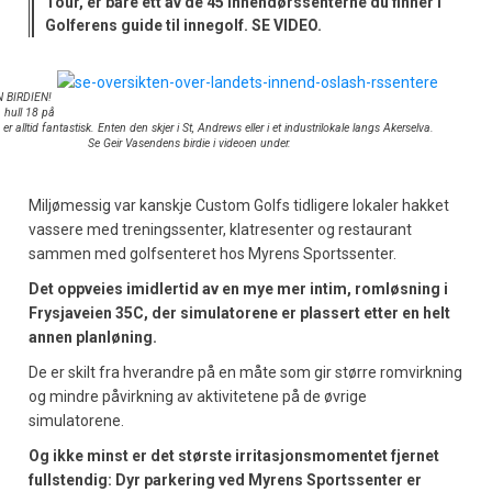
Tour, er bare ett av de 45 innendørssenterne du finner i
Golferens guide til innegolf. SE VIDEO.
 BIRDIEN!
å hull 18 på
er alltid fantastisk. Enten den skjer i St, Andrews eller i et industrilokale langs Akerselva.
Se Geir Vasendens birdie i videoen under.
Miljømessig var kanskje Custom Golfs tidligere lokaler hakket
vassere med treningssenter, klatresenter og restaurant
sammen med golfsenteret hos Myrens Sportssenter.
Det oppveies imidlertid av en mye mer intim, romløsning i
Frysjaveien 35C, der simulatorene er plassert etter en helt
annen planløning.
De er skilt fra hverandre på en måte som gir større romvirkning
og mindre påvirkning av aktivitetene på de øvrige
simulatorene.
Og ikke minst er det største irritasjonsmomentet fjernet
fullstendig: Dyr parkering ved Myrens Sportssenter er