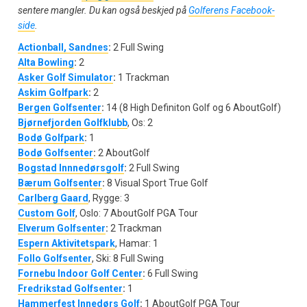
sentere mangler. Du kan også beskjed på
Golferens Facebook-
side
.
Actionball, Sandnes
:
2 Full Swing
Alta Bowling
:
2
Asker Golf Simulator
:
1 Trackman
Askim Golfpark
:
2
Bergen Golfsenter
:
14 (8 High Definiton Golf og 6 AboutGolf)
Bjørnefjorden Golfklubb
, Os: 2
Bodø Golfpark
:
1
Bodø Golfsenter
:
2 AboutGolf
Bogstad Innnedørsgolf
:
2 Full Swing
Bærum Golfsenter
:
8 Visual Sport True Golf
Carlberg Gaard
, Rygge: 3
Custom Golf
, Oslo: 7 AboutGolf PGA Tour
Elverum Golfsenter
:
2 Trackman
Espern Aktivitetspark
, Hamar: 1
Follo Golfsenter
, Ski: 8 Full Swing
Fornebu Indoor Golf Center
:
6 Full Swing
Fredrikstad Golfsenter
:
1
Hammerfest Innedørs Golf
:
1 AboutGolf PGA Tour