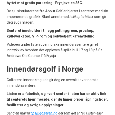
byttet mot gratis parkering i Frysjaveien 35C.
De sju simulatorene fra About Golf er hjertet i senteret med sin
imponerende grafikk. Blant annet med
helikopterbilder
som gir
deg sug i magen.
Senteret inneholder i tillegg puttinggreen, proshop,
kølleverksted, VIP-rom og selvbetjent kafeavdeling.
Videoen under listen over norske innendørssentere gir et
inntrykk av hvordan det oppleves å spille hull 17 og 18 på St.
Andrews Old Course. På Frysja …
Innendørsgolf i Norge
Golferens innendørsguide gir deg en oversikt over norske
innendørssentere.
Listen er alfabetisk, og hvert senter i listen har en aktiv link
til senterets hjemmeside, der du finner priser, åpningstider,
fasiliteter og øvrige opplysninger.
Send en mail til
tips@golferen.no
dersom det er feil i listen eller