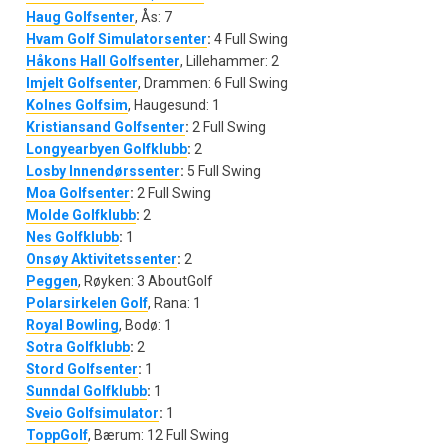
Haug Golfsenter
, Ås: 7
Hvam Golf Simulatorsenter
:
4 Full Swing
Håkons Hall Golfsenter
, Lillehammer: 2
Imjelt Golfsenter
, Drammen: 6 Full Swing
Kolnes Golfsim
, Haugesund: 1
Kristiansand Golfsenter
:
2 Full Swing
Longyearbyen Golfklubb
:
2
Losby Innendørssenter
:
5 Full Swing
Moa Golfsenter
:
2 Full Swing
Molde Golfklubb
:
2
Nes Golfklubb
:
1
Onsøy Aktivitetssenter
:
2
Peggen
, Røyken: 3 AboutGolf
Polarsirkelen Golf
, Rana: 1
Royal Bowling
, Bodø: 1
Sotra Golfklubb
:
2
Stord Golfsenter
:
1
Sunndal Golfklubb
:
1
Sveio Golfsimulator
:
1
ToppGolf
, Bærum: 12 Full Swing