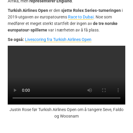
Afrika, men
representerer England
.
Turkish Airlines Open
er den
sjette Rolex Series-turneringen
i
2019-utgaven av europatourens
Race to Dubai
. Noe som
medfører et meget sterkt startfelt der ingen av
de tre norske
europatour-spillerne
var i nærheten av å få plass.
Se også:
Livescoring fra Turkish Airlines Open
Justin Rose før Turkish Airlines Open om å tangere Seve, Faldo
og Woosnam