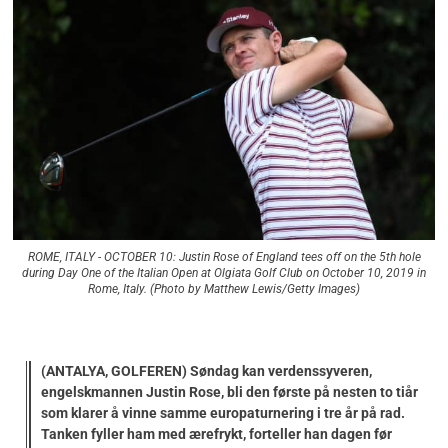
ROME, ITALY - OCTOBER 10: Justin Rose of England tees off on the 5th hole
during Day One of the Italian Open at Olgiata Golf Club on October 10, 2019 in
Rome, Italy. (Photo by Matthew Lewis/Getty Images)
(ANTALYA, GOLFEREN) Søndag kan verdenssyveren,
engelskmannen Justin Rose, bli den første på nesten to tiår
som klarer å vinne samme europaturnering i tre år på rad.
Tanken fyller ham med ærefrykt, forteller han dagen før