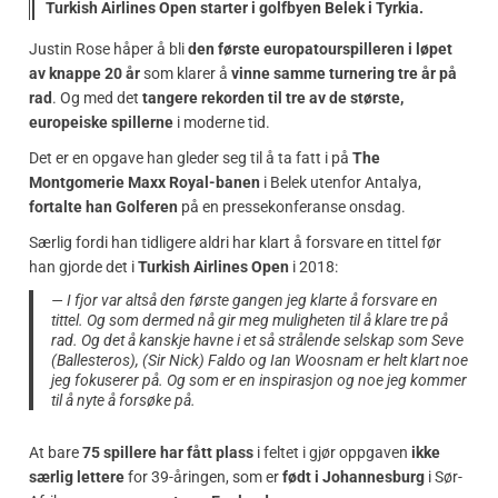
Turkish Airlines Open starter i golfbyen Belek i Tyrkia.
Justin Rose håper å bli
den første europatourspilleren i løpet
av knappe 20 år
som klarer å
vinne samme turnering tre år på
rad
. Og med det
tangere rekorden til tre av de største,
europeiske spillerne
i moderne tid.
Det er en opgave han gleder seg til å ta fatt i på
The
Montgomerie Maxx Royal-banen
i Belek utenfor Antalya,
fortalte han Golferen
på en pressekonferanse onsdag.
Særlig fordi han tidligere aldri har klart å forsvare en tittel før
han gjorde det i
Turkish Airlines Open
i 2018:
— I fjor var altså den første gangen jeg klarte å forsvare en
tittel. Og som dermed nå gir meg muligheten til å klare tre på
rad. Og det å kanskje havne i et så strålende selskap som Seve
(Ballesteros), (Sir Nick) Faldo og Ian Woosnam er helt klart noe
jeg fokuserer på. Og som er en inspirasjon og noe jeg kommer
til å nyte å forsøke på.
At bare
75 spillere har fått plass
i feltet i gjør oppgaven
ikke
særlig lettere
for 39-åringen, som er
født i Johannesburg
i Sør-