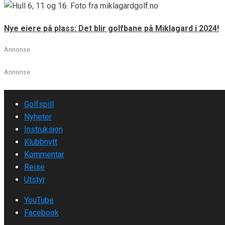
Nye eiere på plass: Det blir golfbane på Miklagard i 2024!
Annonse
Annonse
Golfspill
Nyheter
Instruksjon
Klubbnytt
Kommentar
Reise
Utstyr
YouTube
Facebook