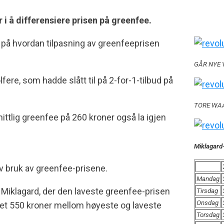
 i å differensiere prisen på greenfee.
 på hvordan tilpasning av greenfeeprisen
GÅR NYE VE
lfere, som hadde slått til på 2-for-1-tilbud på
TORE WAAGØ
nittlig greenfee på 260 kroner også la igjen
Miklagard-
v bruk av greenfee-prisene.
Mandag
 Miklagard, der den laveste greenfee-prisen
Tirsdag
Onsdag
r det 550 kroner mellom høyeste og laveste
Torsdag