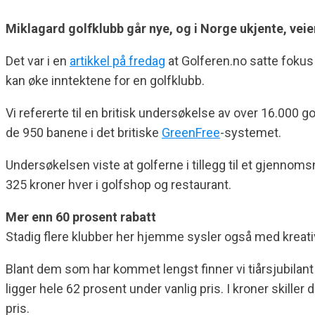
Miklagard golfklubb går nye, og i Norge ukjente, veier
Det var i en
artikkel på fredag
at Golferen.no satte fokus
kan øke inntektene for en golfklubb.
Vi refererte til en britisk undersøkelse av over 16.000 go
de 950 banene i det britiske
GreenFree
-systemet.
Undersøkelsen viste at golferne i tillegg til et gjennoms
325 kroner hver i golfshop og restaurant.
Mer enn 60 prosent rabatt
Stadig flere klubber her hjemme sysler også med kreati
Blant dem som har kommet lengst finner vi tiårsjubilant
ligger hele 62 prosent under vanlig pris. I kroner skille
pris.