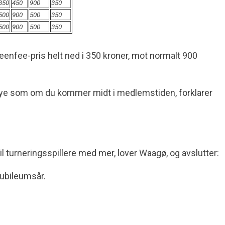
350
450
900
350
500
900
500
350
500
900
500
350
nfee-pris helt ned i 350 kroner, mot normalt 900
like mye som om du kommer midt i medlemstiden, forklarer
 til turneringsspillere med mer, lover Waagø, og avslutter:
 jubileumsår.