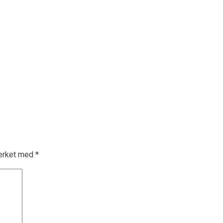
merket med
*