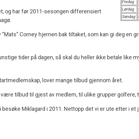
Fredag
Lørdag
et, og har før 2011-sesongen differensiert
Søndag
aagø.
s” Corney hjernen bak tiltaket, som kan gi deg en gree
er ugunstige tider på dagen, så skal du heller ikke betale 
startmedlemskap, lover mange tilbud gjennom året.
 være tilbud til gjest av medlem, til ulike grupper golfere,
il å besøke Miklagard i 2011. Nettopp det vi er ute etter i et