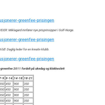
IER: Miklagard innfører nye prisprinsipper i Golf-Norge.
: Daglig leder for en kreativ klubb.
greenfee 2011 fordelt på ukedag og klokkeslett
7-9
9-14
14-18
18-21
350
450
900
350
350
450
900
350
350
450
900
350
350
450
900
350