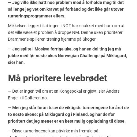
— Jeg ville ikke hatt noe problem med å forholde meg til det
så lenge jeg vet om kravet på forhånd og det ikke går utover
turneringsprogrammet ellers.
Mikkelsen legger til at ingen i NGF har snakket med ham om at
det ville være et problem å droppe NM. Denne uken prioriterer
Drammens-spilleren trening hjemme på Skoger.
— Jeg spilte i Moskva forrige uke, og har en del ting jeg må
jobbe med før neste ukes Norwegian Challenge på Miklagard,
sier han.
Må prioritere levebrødet
— Det er ingen tvil om at en Kongepokal er gjevt, sier Anders
Engell til Golferen.no.
— Men jeg står foran to av de viktigste turneringene for året de
to neste ukene; på Miklagard og i Finland, og har derfor
prioritert det jeg mener er en best mulig oppladning til disse.
— Disse turneringene kan påvirke min fremtid på