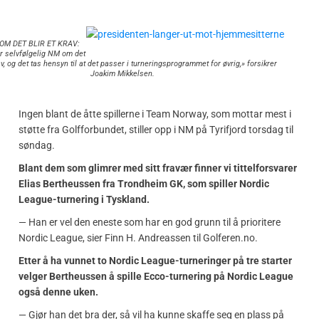
OM DET BLIR ET KRAV:
er selvfølgelig NM om det
rav, og det tas hensyn til at det passer i turneringsprogrammet for øvrig,» forsikrer
Joakim Mikkelsen.
Ingen blant de åtte spillerne i Team Norway, som mottar mest i
støtte fra Golfforbundet, stiller opp i NM på Tyrifjord torsdag til
søndag.
Blant dem som glimrer med sitt fravær finner vi tittelforsvarer
Elias Bertheussen fra Trondheim GK, som spiller Nordic
League-turnering i Tyskland.
— Han er vel den eneste som har en god grunn til å prioritere
Nordic League, sier Finn H. Andreassen til Golferen.no.
Etter å ha vunnet to Nordic League-turneringer på tre starter
velger Bertheussen å spille Ecco-turnering på Nordic League
også denne uken.
— Gjør han det bra der, så vil ha kunne skaffe seg en plass på