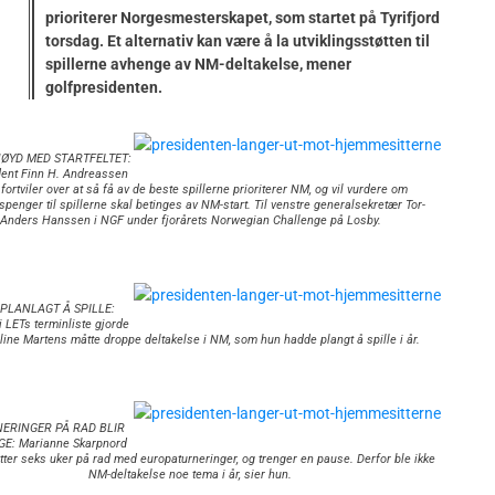
prioriterer Norgesmesterskapet, som startet på Tyrifjord
torsdag. Et alternativ kan være å la utviklingsstøtten til
spillerne avhenge av NM-deltakelse, mener
golfpresidenten.
NØYD MED STARTFELTET:
dent Finn H. Andreassen
) fortviler over at så få av de beste spillerne prioriterer NM, og vil vurdere om
gspenger til spillerne skal betinges av NM-start. Til venstre generalsekretær Tor-
Anders Hanssen i NGF under fjorårets Norwegian Challenge på Losby.
PLANLAGT Å SPILLE:
i LETs terminliste gjorde
line Martens måtte droppe deltakelse i NM, som hun hadde plangt å spille i år.
NERINGER PÅ RAD BLIR
E: Marianne Skarpnord
etter seks uker på rad med europaturneringer, og trenger en pause. Derfor ble ikke
NM-deltakelse noe tema i år, sier hun.