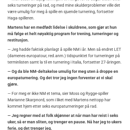
seks turneringer på rad, og med mine skulderproblemer ville det
være umulig for meg å spille en sjuende turnering, fortsetter
Haga-spilleren.
Martens har en medfødt lidelse i skuldrene, som gjør at hun
må følge et helt nøyaktig program for trening, turneringer og
restitusjon.
— Jeg hadde faktisk planlagt å spille NM i år. Men så endret LET
(damenes europatour, red.anm.) tidspunktet for turneringer på
terminlisten samt la til en turnering i Italia, fortsetter 27-åringen.
— Og da ble NM-deltakelse umulig for meg uten å droppe en
europaturnering. Og det tror jeg ingen forventer at vi skal
gjøre.
— For meg er ikke NM et tema, sier Moss og Rygge-spiller
Marianne Skarpnord, som i liket med Martens nettopp har
kommet hjem etter seks europaturneringer på rad.
— Jeg regner med at folk skjønner at når man har reist i seks
uker, så er man sliten, og trenger en pause. Nå har jeg to ukers
ferie, og det trenger jeg.