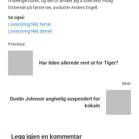
challengetouren, og derfor ønsker jeg å stille best mulig
forberedt på første tee, avslutter Anders Engell.
Se også:
Livescoring NM, herrer
Livescoring NM, damer
Previous
Har tiden allerede rent ut for Tiger?
Next
Dustin Johnson angivelig suspendert for
kokain
Legg igjen en kommentar