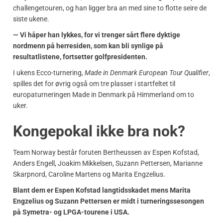
challengetouren, og han ligger bra an med sine to flotte seire de
siste ukene.
— Vi håper han lykkes, for vi trenger sårt flere dyktige
nordmenn på herresiden, som kan bli synlige på
resultatlistene, fortsetter golfpresidenten.
I ukens Ecco-turnering,
Made in Denmark European Tour Qualifier
,
spilles det for øvrig også om tre plasser i startfeltet til
europaturneringen Made in Denmark på Himmerland om to
uker.
Kongepokal ikke bra nok?
Team Norway består foruten Bertheussen av Espen Kofstad,
Anders Engell, Joakim Mikkelsen, Suzann Pettersen, Marianne
Skarpnord, Caroline Martens og Marita Engzelius.
Blant dem er Espen Kofstad langtidsskadet mens Marita
Engzelius og Suzann Pettersen er midt i turneringssesongen
på Symetra- og LPGA-tourene i USA.