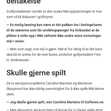
deltakelse
Golfpresidenten varsler at den svake NM-oppslutningen er noe
som vil bli diskutert i golfstyret.
— En mulig løsning kan være at det pakkes inn i betingelsene
til de utøverne som får utviklingspenger fra forbundet at de
plikter å stille opp i NM, såfremt ikke andre store turneringer
står i veien.
— Men som sagt, noe må vi gjøre. NM er for viktig til at det bare
skal bli en arena for de nest beste, avslutter golfpresident Finn
H. Andreassen.
Skulle gjerne spilt
De to europatourspillerne Caroline Martens og Marianne
Skarpnord har ikke dårlig samvittighet for å ikke spille NM denne
uken.
— Jeg skulle gjerne spilt, sier Caroline Martens til Golferen.no.
— Men dessverre; jeg kom hjem til Norge for to dager siden etter