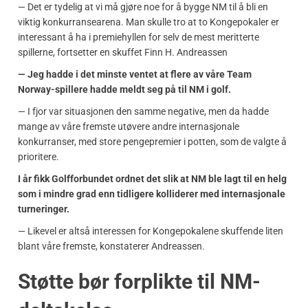
— Det er tydelig at vi må gjøre noe for å bygge NM til å bli en
viktig konkurransearena. Man skulle tro at to Kongepokaler er
interessant å ha i premiehyllen for selv de mest meritterte
spillerne, fortsetter en skuffet Finn H. Andreassen
— Jeg hadde i det minste ventet at flere av våre Team
Norway-spillere hadde meldt seg på til NM i golf.
— I fjor var situasjonen den samme negative, men da hadde
mange av våre fremste utøvere andre internasjonale
konkurranser, med store pengepremier i potten, som de valgte å
prioritere.
I år fikk Golfforbundet ordnet det slik at NM ble lagt til en helg
som i mindre grad enn tidligere kolliderer med internasjonale
turneringer.
— Likevel er altså interessen for Kongepokalene skuffende liten
blant våre fremste, konstaterer Andreassen.
Støtte bør forplikte til NM-