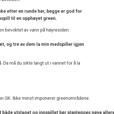
uske etter en runde her, begge er god for
pill til en opphøyet green.
en bevoktet av vann på høyresiden.
net, og tre av dem la min medspiller igjen
 Da må du sikte langt ut i vannet for å la
 Soon GK. Ikke minst imponerer greenområdene.
t både utslaget og innspillet bør planlegges nøye aller