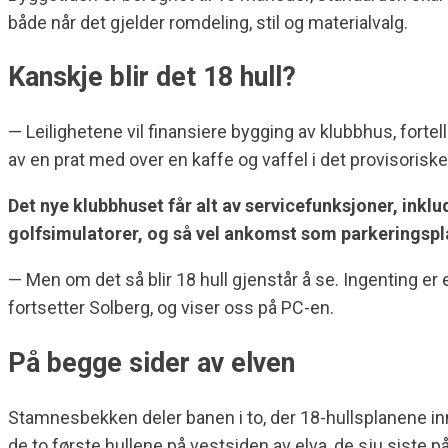
både når det gjelder romdeling, stil og materialvalg.
Kanskje blir det 18 hull?
— Leilighetene vil finansiere bygging av klubbhus, fortel
av en prat med over en kaffe og vaffel i det provisorisk
Det nye klubbhuset får alt av servicefunksjoner, inkl
golfsimulatorer, og så vel ankomst som parkeringsplas
— Men om det så blir 18 hull gjenstår å se. Ingenting er
fortsetter Solberg, og viser oss på PC-en.
På begge sider av elven
Stamnesbekken deler banen i to, der 18-hullsplanene inne
de to første hullene på vestsiden av elva, de sju siste p