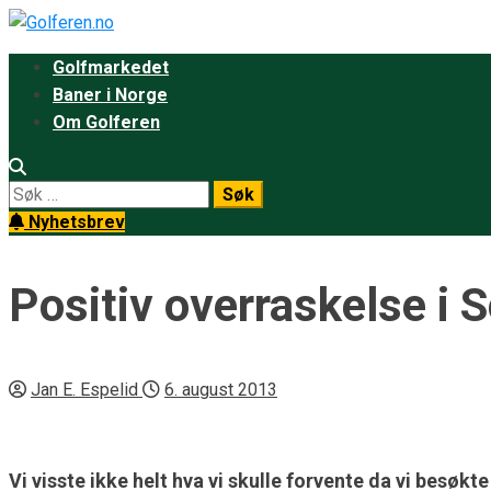
Skip
to
Primary
Golfmarkedet
content
Menu
Baner i Norge
Om Golferen
Søk
etter:
Nyhetsbrev
Positiv overraskelse i 
Jan E. Espelid
6. august 2013
Vi visste ikke helt hva vi skulle forvente da vi besø