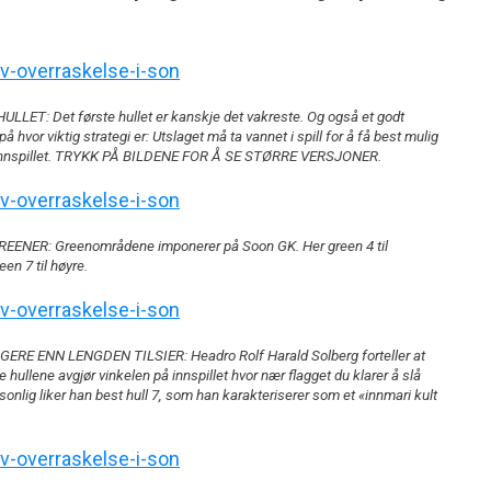
LET: Det første hullet er kanskje det vakreste. Og også et godt
 hvor viktig strategi er: Utslaget må ta vannet i spill for å få best mulig
 innspillet. TRYKK PÅ BILDENE FOR Å SE STØRRE VERSJONER.
EENER: Greenområdene imponerer på Soon GK. Her green 4 til
een 7 til høyre.
ERE ENN LENGDEN TILSIER: Headro Rolf Harald Solberg forteller at
e hullene avgjør vinkelen på innspillet hvor nær flagget du klarer å slå
rsonlig liker han best hull 7, som han karakteriserer som et «innmari kult