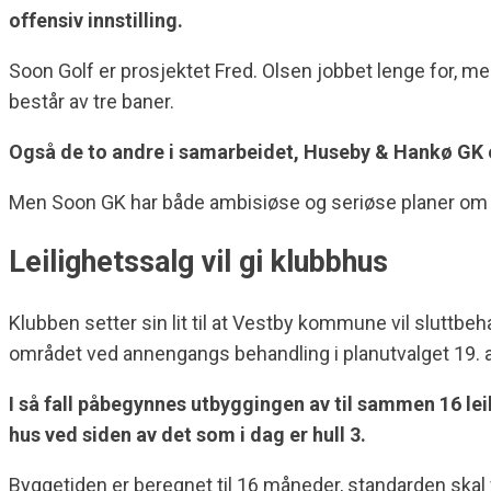
offensiv innstilling.
Soon Golf er prosjektet Fred. Olsen jobbet lenge for, men
består av tre baner.
Også de to andre i samarbeidet, Huseby & Hankø GK o
Men Soon GK har både ambisiøse og seriøse planer om st
Leilighetssalg vil gi klubbhus
Klubben setter sin lit til at Vestby kommune vil sluttbe
området ved annengangs behandling i planutvalget 19. 
I så fall påbegynnes utbyggingen av til sammen 16 lei
hus ved siden av det som i dag er hull 3.
Byggetiden er beregnet til 16 måneder, standarden ska