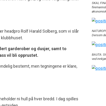
SKAL FINAN
firemannsb
økonomisk 
ler headpro Rolf Harald Solberg, som vi slår
NATUROPPLE
Dersom det 
e klubbhuset.
udert garderober og dusjer, samt to
BAUTA: Sto
s vil bli opprustet.
ved innkjø
 endelig bestemt, men tegningene er klare,
holder ni hull på hver bredd. I dag spilles
å østsiden.