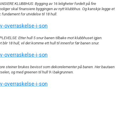
SIERE KLUBBHUS: Bygging av 16 leligheter fordelt på fire
oliger skal finansiere byggingen av nytt klubbhus. Og kanskje legge et
fundament for utvidelse til 18 hull.
VELSE: Etter hull 5 snur banen tilbake mot klubbhuset igjen.
blir 18 hull, vil det komme ett hull til innenfor før banen snur.
re steiner brukes bevisst som dekorelementer på banen. Her bautaen
rselen, og med greenen til hull 9 i bakgrunnen.