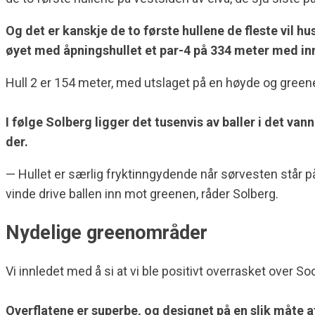
Og det er kanskje de to første hullene de fleste vil h
øyet med åpningshullet et par-4 på 334 meter med inns
Hull 2 er 154 meter, med utslaget på en høyde og green
I følge Solberg ligger det tusenvis av baller i det van
der.
— Hullet er særlig fryktinngydende når sørvesten står på.
vinde drive ballen inn mot greenen, råder Solberg.
Nydelige greenområder
Vi innledet med å si at vi ble positivt overrasket over
Overflatene er superbe, og designet på en slik måte a