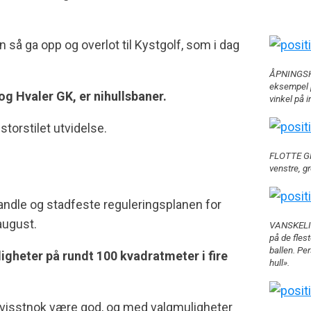
 så ga opp og overlot til Kystgolf, som i dag
ÅPNINGSHUL
eksempel på
g Hvaler GK, er nihullsbaner.
vinkel på
orstilet utvidelse.
FLOTTE GR
venstre, gr
handle og stadfeste reguleringsplanen for
august.
VANSKELIG
på de flest
ballen. Pe
ligheter på rundt 100 kvadratmeter i fire
hull».
l visstnok være god, og med valgmuligheter