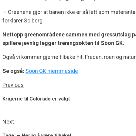
— Greenene gjør at banen ikke er så lett som meterantalle
forklarer Solberg.
Nettopp greenområdene sammen med gressutslag på ran
spillere jevnlig legger treningsøkten til Soon GK.
Også vi kommer gjerne tilbake hit. Freden, roen og naturo
Se også:
Soon GK hjemmeside
Continue
Previous
Previous
post:
Reading
Krigerne til Colorado er valgt
Next
Next
post:
Tage: — Herlig å være tilbake!