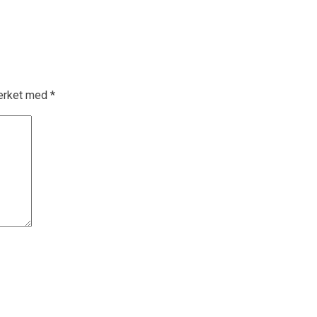
merket med
*