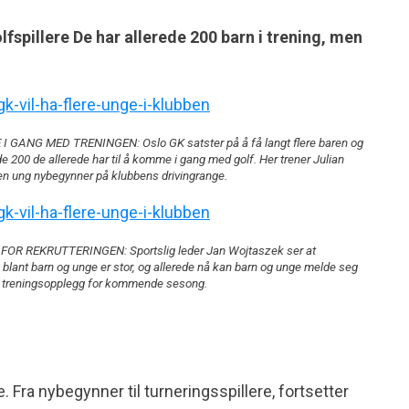
olfspillere De har allerede 200 barn i trening, men
I GANG MED TRENINGEN: Oslo GK satster på å få langt flere baren og
e 200 de allerede har til å komme i gang med golf. Her trener Julian
n ung nybegynner på klubbens drivingrange.
OR REKRUTTERINGEN: Sportslig leder Jan Wojtaszek ser at
 blant barn og unge er stor, og allerede nå kan barn og unge melde seg
g treningsopplegg for kommende sesong.
. Fra nybegynner til turneringsspillere, fortsetter