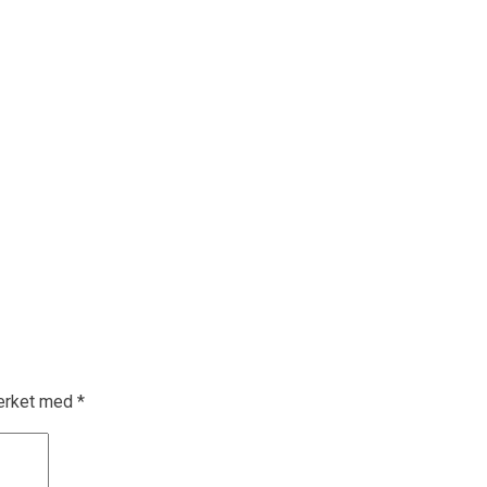
merket med
*