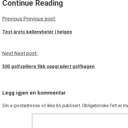
Continue Reading
Previous
Previous post:
Test årets køllenyheter i helgen
Next
Next post:
500 golfspillere fikk oppgradert golfbagen
Legg igjen en kommentar
Din e-postadresse vil ikke bli publisert.
Obligatoriske felt er 