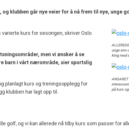
lf, og klubben går nye veier for å nå frem til nye, unge g
 varierte kurs for sesongen, skriver Oslo
ALLEREDE 
unge enn d
atsningsområder, men vi ønsker å se
King med e
re barn i vårt nærområde, sier sportslig
ANSARET F
g planlagt kurs og treningsopplegg for
interessen
på kurs o
klubben har lagt opp til.
e golf, og vi kan allerede nå tilby kurs som passer for alle