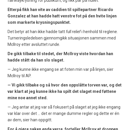
fairwaykrysning for publikum, og fikk par på hullet.
Etterpå fikk han vite av caddien til spillepartner Ricardo
Gonzalez at han hadde hatt venstre fot på den hvite linjen
som markerte krysningspunktet.
Det betyr at han ikke hadde tatt
full relief
i henhold til reglene.
Turneringsledelsen gjennomgikk situasjonen sammen med
McIlroy etter avsluttet runde.
De gikk tilbake til stedet, der McIlroy viste hvordan han
hadde stått da han slo slaget.
— Jeg kunne ikke engang se at foten min var på linjen, sier
McIlroy til AP.
— Vi gikk tilbake og så hvor den oppslåtte torven var, og det
var klart at jeg kunne ikke ha spilt det slaget med føttene
mine noe annet sted.
— Jeg antar at jeg var så fokusert på slaget at jeg ikke engang
var klar over det … det er mange dumme regler og dette er én
av dem, sier han oppgitt.
For å gjøre saken enda verre, forteller McIlroy at droppen