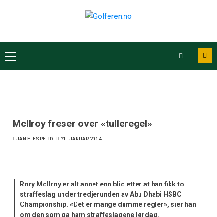
McIlroy freser over «tulleregel»
JAN E. ESPELID
21. JANUAR 2014
Rory McIlroy er alt annet enn blid etter at han fikk to
straffeslag under tredjerunden av Abu Dhabi HSBC
Championship. «Det er mange dumme regler», sier han
om den som ga ham straffeslagene lørdag.