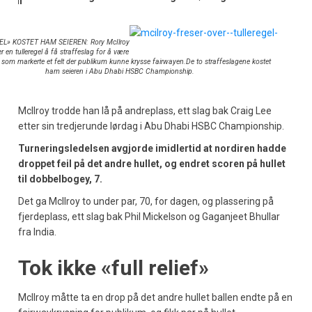
L» KOSTET HAM SEIEREN: Rory McIlroy
r en tulleregel å få straffeslag for å være
n som markerte et felt der publikum kunne krysse fairwayen.De to straffeslagene kostet
ham seieren i Abu Dhabi HSBC Championship.
McIlroy trodde han lå på andreplass, ett slag bak Craig Lee
etter sin tredjerunde lørdag i Abu Dhabi HSBC Championship.
Turneringsledelsen avgjorde imidlertid at nordiren hadde
droppet feil på det andre hullet, og endret scoren på hullet
til dobbelbogey, 7.
Det ga McIlroy to under par, 70, for dagen, og plassering på
fjerdeplass, ett slag bak Phil Mickelson og Gaganjeet Bhullar
fra India.
Tok ikke «full relief»
McIlroy måtte ta en drop på det andre hullet ballen endte på en