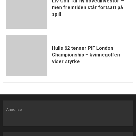
LIV Golf får ny hovedinvestor —
men fremtiden står fortsatt på
spill
Hulls 62 tenner PIF London
Championship – kvinnegolfen
viser styrke
Annonse