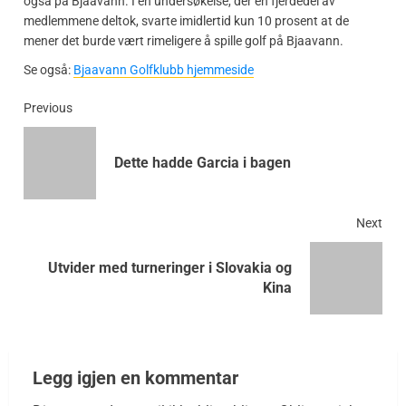
også på Bjaavann. I en undersøkelse, der en fjerdedel av
medlemmene deltok, svarte imidlertid kun 10 prosent at de
mener det burde vært rimeligere å spille golf på Bjaavann.
Se også:
Bjaavann Golfklubb hjemmeside
Previous
Dette hadde Garcia i bagen
Next
Utvider med turneringer i Slovakia og
Kina
Legg igjen en kommentar