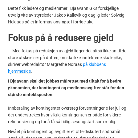
Dette fikk ledere og medlemmer i Bjaavann GKs forskjellige
utvalg vite av styreleder Jakob Kallevik og daglig leder Solveig
Helgaas på et informasjonsmøte i forrige uke.
Fokus på å redusere gjeld
— Med fokus på reduksjon av gjeld ligger det altså ikke an til de
store utskeielser på driften, om da ikke inntektene skulle øke,
skriver webredaktør Margrethe Noraas
på klubbens
hjemmeside
.
I Bjaavann skal det jobbes målrettet med tiltak for å bedre
økonomien, der kontingent og medlemsavgifter står for den
største inntektsposten.
Innbetaling av kontingenter oversteg forventningene før jul, og
det understrekes hvor viktig kontingenten er både for videre
refinansiering og for å få så tidlig sesongstart som mulig.
Nivået på kontingent og avgift er et ofte diskutert spørsmål