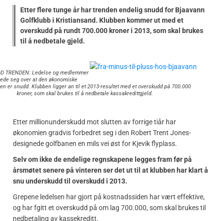
Etter flere tunge år har trenden endelig snudd for Bjaavann
Golfklubb i Kristiansand. Klubben kommer ut med et
overskudd på rundt 700.000 kroner i 2013, som skal brukes
til å nedbetale gjeld.
D TRENDEN: Ledelse og medlemmer
lede seg over at den økonomiske
n er snudd. Klubben ligger an til et 2013-resultet med et overskudd på 700.000
kroner, som skal brukes til å nedbetale kassakredittgjeld.
Etter millionunderskudd mot slutten av forrige tiår har
økonomien gradvis forbedret seg i den Robert Trent Jones-
designede golfbanen en mils vei øst for Kjevik flyplass.
Selv om ikke de endelige regnskapene legges fram før på
årsmøtet senere på vinteren ser det ut til at klubben har klart å
snu underskudd til overskudd i 2013.
Grepene ledelsen har gjort på kostnadssiden har vært effektive,
og har fgitt et overskudd på om lag 700.000, som skal brukes til
nedbetaling av kassekreditt.