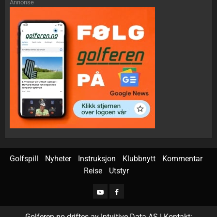
Annonse
Golfspill
Nyheter
Instruksjon
Klubbnytt
Kommentar
Reise
Utstyr
Golferen.no driftes av Intuitive Data AS | Kontakt: