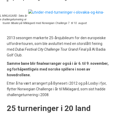
IL MIKLAGARD: Seks år
ge challengeturnering er
touren tilbake på Miklagard med Norwegian Challenge 7. til 10. august.
2013 sesongen markerte 25-årsjubileum for den europeiske
utfordrertouren, som ble avsluttet med en storslått feiring
med
Dubai Festival City Challenge Tour Grand Final
på Al Badia
Golf Club.
Samme bane blir finalearrangør også i år 6. til 9. november,
og forhåpentligvis med norske spillere i noen av
hovedrollene.
Etter å ha vært arrangert på Byneset i 2012 og på Losby i fjor,
flytter Norwegian Challenge i år til Miklagard, som sist hadde
challengeturnering i 2008.
25 turneringer i 20 land