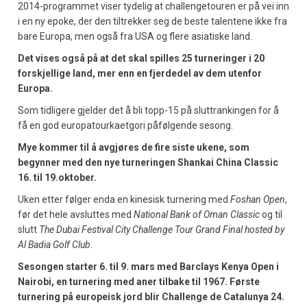
2014-programmet viser tydelig at challengetouren er på vei inn
i en ny epoke, der den tiltrekker seg de beste talentene ikke fra
bare Europa, men også fra USA og flere asiatiske land.
Det vises også på at det skal spilles 25 turneringer i 20
forskjellige land, mer enn en fjerdedel av dem utenfor
Europa.
Som tidligere gjelder det å bli topp-15 på sluttrankingen for å
få en god europatourkaetgori påfølgende sesong.
Mye kommer til å avgjøres de fire siste ukene, som
begynner med den nye turneringen Shankai China Classic
16. til 19.oktober.
Uken etter følger enda en kinesisk turnering med
Foshan Open
,
før det hele avsluttes med
National Bank of Oman Classic
og til
slutt
The Dubai Festival City Challenge Tour Grand Final hosted by
Al Badia Golf Club
.
Sesongen starter 6. til 9. mars med Barclays Kenya Open i
Nairobi, en turnering med aner tilbake til 1967. Første
turnering på europeisk jord blir Challenge de Catalunya 24.