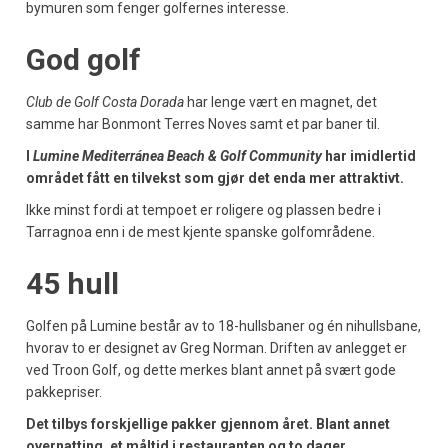
bymuren som fenger golfernes interesse.
God golf
Club de Golf Costa Dorada
har lenge vært en magnet, det
samme har Bonmont Terres Noves samt et par baner til.
I
Lumine Mediterránea Beach & Golf Community
har imidlertid
området fått en tilvekst som gjør det enda mer attraktivt.
Ikke minst fordi at tempoet er roligere og plassen bedre i
Tarragnoa enn i de mest kjente spanske golfområdene.
45 hull
Golfen på Lumine består av to 18-hullsbaner og én nihullsbane,
hvorav to er designet av Greg Norman. Driften av anlegget er
ved Troon Golf, og dette merkes blant annet på svært gode
pakkepriser.
Det tilbys forskjellige pakker gjennom året. Blant annet
overnatting, et måltid i restauranten og to dager