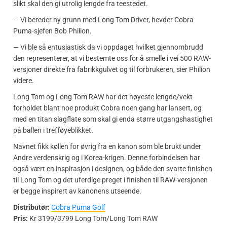
slikt skal den gi utrolig lengde fra teestedet.
— Vi bereder ny grunn med Long Tom Driver, hevder Cobra
Puma-sjefen Bob Philion.
— Vi ble så entusiastisk da vi oppdaget hvilket gjennombrudd
den representerer, at vi bestemte oss for å smelle i vei 500 RAW-
versjoner direkte fra fabrikkgulvet og til forbrukeren, sier Philion
videre.
Long Tom og Long Tom RAW har det høyeste lengde/vekt-
forholdet blant noe produkt Cobra noen gang har lansert, og
med en titan slagflate som skal gi enda større utgangshastighet
på ballen i trefføyeblikket.
Navnet fikk køllen for øvrig fra en kanon som ble brukt under
Andre verdenskrig og i Korea-krigen. Denne forbindelsen har
også vært en inspirasjon i designen, og både den svarte finishen
til Long Tom og det uferdige preget i finishen til RAW-versjonen
er begge inspirert av kanonens utseende.
Distributør:
Cobra Puma Golf
Pris:
Kr 3199/3799 Long Tom/Long Tom RAW