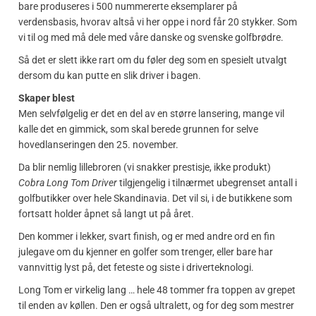
bare produseres i 500 nummererte eksemplarer på
verdensbasis, hvorav altså vi her oppe i nord får 20 stykker. Som
vi til og med må dele med våre danske og svenske golfbrødre.
Så det er slett ikke rart om du føler deg som en spesielt utvalgt
dersom du kan putte en slik driver i bagen.
Skaper blest
Men selvfølgelig er det en del av en større lansering, mange vil
kalle det en gimmick, som skal berede grunnen for selve
hovedlanseringen den 25. november.
Da blir nemlig lillebroren (vi snakker prestisje, ikke produkt)
Cobra Long Tom Driver
tilgjengelig i tilnærmet ubegrenset antall i
golfbutikker over hele Skandinavia. Det vil si, i de butikkene som
fortsatt holder åpnet så langt ut på året.
Den kommer i lekker, svart finish, og er med andre ord en fin
julegave om du kjenner en golfer som trenger, eller bare har
vannvittig lyst på, det feteste og siste i driverteknologi.
Long Tom er virkelig lang … hele 48 tommer fra toppen av grepet
til enden av køllen. Den er også ultralett, og for deg som mestrer