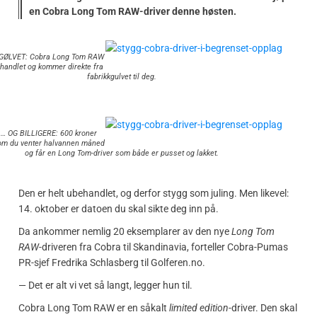
en Cobra Long Tom RAW-driver denne høsten.
GØLVET: Cobra Long Tom RAW
ehandlet og kommer direkte fra
fabrikkgulvet til deg.
… OG BILLIGERE: 600 kroner
om du venter halvannen måned
og får en Long Tom-driver som både er pusset og lakket.
Den er helt ubehandlet, og derfor stygg som juling. Men likevel:
14. oktober er datoen du skal sikte deg inn på.
Da ankommer nemlig 20 eksemplarer av den nye
Long Tom
RAW
-driveren fra Cobra til Skandinavia, forteller Cobra-Pumas
PR-sjef Fredrika Schlasberg til Golferen.no.
— Det er alt vi vet så langt, legger hun til.
Cobra Long Tom RAW er en såkalt
limited edition
-driver. Den skal