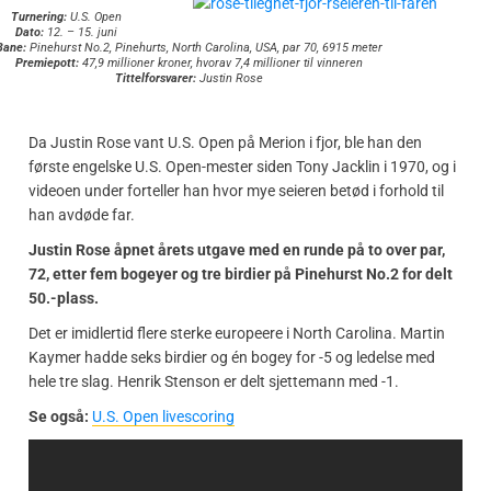
Turnering:
U.S. Open
Dato:
12. – 15. juni
Bane:
Pinehurst No.2, Pinehurts, North Carolina, USA, par 70, 6915 meter
Premiepott:
47,9 millioner kroner, hvorav 7,4 millioner til vinneren
Tittelforsvarer:
Justin Rose
Da Justin Rose vant U.S. Open på Merion i fjor, ble han den
første engelske U.S. Open-mester siden Tony Jacklin i 1970, og i
videoen under forteller han hvor mye seieren betød i forhold til
han avdøde far.
Justin Rose åpnet årets utgave med en runde på to over par,
72, etter fem bogeyer og tre birdier på Pinehurst No.2 for delt
50.-plass.
Det er imidlertid flere sterke europeere i North Carolina. Martin
Kaymer hadde seks birdier og én bogey for -5 og ledelse med
hele tre slag. Henrik Stenson er delt sjettemann med -1.
Se også:
U.S. Open livescoring