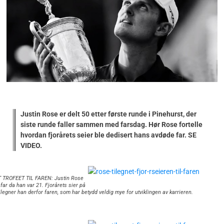
Justin Rose er delt 50 etter første runde i Pinehurst, der
siste runde faller sammen med farsdag. Hør Rose fortelle
hvordan fjorårets seier ble dedisert hans avdøde far. SE
VIDEO.
 TROFEET TIL FAREN: Justin Rose
 far da han var 21. Fjorårets sier på
ilegner han derfor faren, som har betydd veldig mye for utviklingen av karrieren.