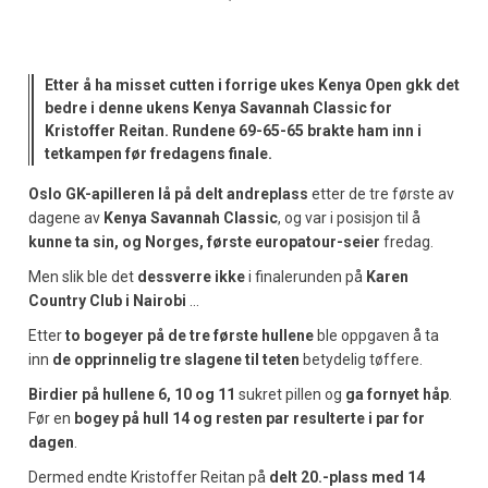
Etter å ha misset cutten i forrige ukes Kenya Open gkk det
bedre i denne ukens Kenya Savannah Classic for
Kristoffer Reitan. Rundene 69-65-65 brakte ham inn i
tetkampen før fredagens finale.
Oslo GK-apilleren lå på delt andreplass
etter de tre første av
dagene av
Kenya Savannah Classic
, og var i posisjon til å
kunne ta sin, og Norges, første europatour-seier
fredag.
Men slik ble det
dessverre ikke
i finalerunden på
Karen
Country Club i Nairobi
…
Etter
to bogeyer på de tre første hullene
ble oppgaven å ta
inn
de opprinnelig tre slagene til teten
betydelig tøffere.
Birdier på hullene 6, 10 og 11
sukret pillen og
ga fornyet håp
.
Før en
bogey på hull 14 og resten par resulterte i par for
dagen
.
Dermed endte Kristoffer Reitan på
delt 20.-plass med 14