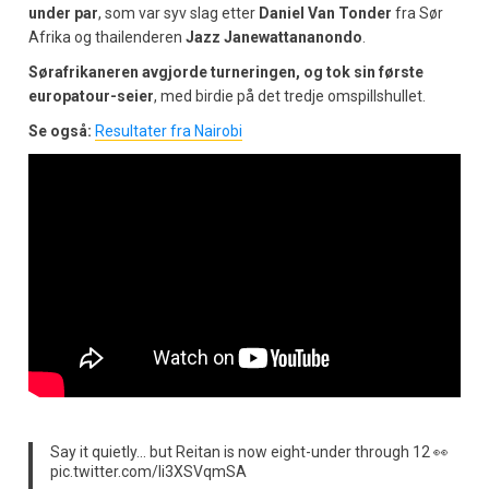
under par
, som var syv slag etter
Daniel Van Tonder
fra Sør
Afrika og thailenderen
Jazz Janewattananondo
.
Sørafrikaneren avgjorde turneringen, og tok sin første
europatour-seier
, med birdie på det tredje omspillshullet.
Se også:
Resultater fra Nairobi
Say it quietly… but Reitan is now eight-under through 12 👀
pic.twitter.com/li3XSVqmSA