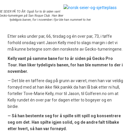
E SEIER PÅ TO ÅR: Også for to år siden vant
 Gecko-turneringen på San Roque Club. Han liker
tydeligvis banen, for i november i fjor ble han nummert to her.
Etter seks under par, 66, tirsdag og én over par, 73, i tøffe
forhold onsdag vant Jason Kelly med to slags margin i det vi
må kunne betegne som den norskeste av Gecko-turneringene.
Kelly vant på samme bane for to år siden på Gecko Pro
Tour. Han liker tydeligvis banen, for han ble nummer to der i
november.
— Det ble en tøffere dag på grunn av været, men han var veldig
fornøyd med at han ikke fikk panikk da han lå bak etter ni hull,
forteller Tove-Marie Kelly, mor til Jason, til Golferen.no om at
Kelly rundet én over par for dagen etter to bogeyer og en
birdie.
— Så han bestemte seg for å spille sitt spill og konsentrere
seg om det. Han spilte igjen solid, og de andre falt tilbake
etter hvert, så han var fornøyd.