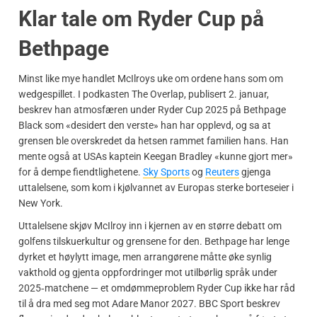
Klar tale om Ryder Cup på
Bethpage
Minst like mye handlet McIlroys uke om ordene hans som om
wedgespillet. I podkasten The Overlap, publisert 2. januar,
beskrev han atmosfæren under Ryder Cup 2025 på Bethpage
Black som «desidert den verste» han har opplevd, og sa at
grensen ble overskredet da hetsen rammet familien hans. Han
mente også at USAs kaptein Keegan Bradley «kunne gjort mer»
for å dempe fiendtlighetene.
Sky Sports
og
Reuters
gjenga
uttalelsene, som kom i kjølvannet av Europas sterke borteseier i
New York.
Uttalelsene skjøv McIlroy inn i kjernen av en større debatt om
golfens tilskuerkultur og grensene for den. Bethpage har lenge
dyrket et høylytt image, men arrangørene måtte øke synlig
vakthold og gjenta oppfordringer mot utilbørlig språk under
2025‑matchene — et omdømmeproblem Ryder Cup ikke har råd
til å dra med seg mot Adare Manor 2027. BBC Sport beskrev