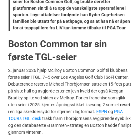
seier for Boston Common Golf, og brukte deretter
plattformen sin til å ta opp de vanskeligste spørsmålene i
sporten. I nye uttalelser fordømte han Ryder Cup-hetsen
familien ble utsatt for på Bethpage, og sa at han nå er åpen
for at toppspillere fra LIV kan komme tilbake til PGA Tour.
Boston Common tar sin
første TGL-seier
2. januar 2026 hjalp McIlroy Boston Common Golf til klubbens
første seier i TGL, 7–5 over Los Angeles Golf Club i SoFi Center.
Debuterende reserve Michael Thorbjornsen satte en 15-fots putt
på siste hull og avgjorde etter en jevn kveld der også Keegan
Bradley spilte ved siden av McIlroy. For en franchise som gikk
uten seier i 2025, kjentes åpningsstikket i sesong 2 som et
reset
i en liga skreddersydd for stjerner i lagformat.
ESPN
og
PGA
TOURs TGL‑desk
trakk fram Thorbjornsens avgjørende øyeblikk
og den databaserte «Hammer»-strategien Boston hadde finslipt
gjennom vinteren.