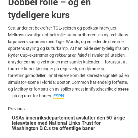
Dobbel rolle – og en
tydeligere kurs
Sett under ett bekrefter TGL‑seieren og podkastintervjuet
McIlroys uvanlige dobbeltrolle: standardbærer i en ny tech‑ligas
lagunivers sammen med Tiger Woods, og en ledende stemme i
sportens styring og kulturkamp. At han både sier tydelig ifra om
Ryder Cup‑ekstremer og
rekker ut en hånd
til rivaler på utsiden,
antyder en mulig vei mot en mer samlet kalender — forutsatt at
tourene finner løsninger på regelverk, omdømme og
forretningsmodeller. Inntil videre kom det klareste signalet på en
simulator‑scene i Florida: Boston Common har endelig fotfeste,
og McIlroy er fortsatt en av spillets mest innflytelsesrike
closere
— på og utenfor banen.
ESPN
Previous
USAs innenriksdepartement avslutter den 50-årige
leieavtalen med National Links Trust for
Washington D.C.s tre offentlige baner