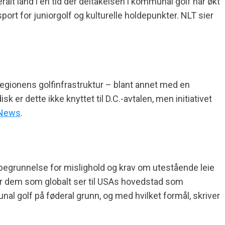
ralt land i en tid der deltakelsen i kommunal golf har økt
ort for juniorgolf og kulturelle holdepunkter. NLT sier
 regionens golfinfrastruktur – blant annet med en
r dette ikke knyttet til D.C.-avtalen, men initiativet
News
.
 begrunnelse for mislighold og krav om utestående leie
for dem som globalt ser til USAs hovedstad som
nal golf på føderal grunn, og med hvilket formål, skriver