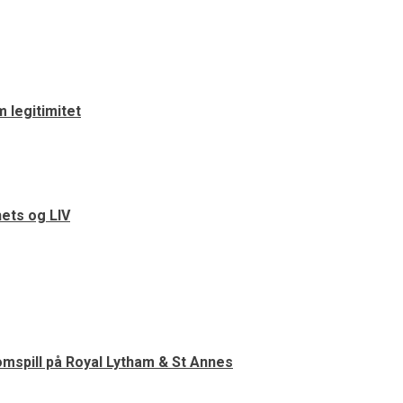
m legitimitet
ets og LIV
mspill på Royal Lytham & St Annes