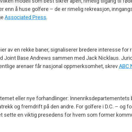
lken modell som best sikrer åpen, rimelig tilgang til føde
 enn å huse golfere – de er rimelig rekreasjon, inngangsp
lge
Associated Press
.
ier av en rekke baner, signaliserer bredere interesse for
d Joint Base Andrews sammen med Jack Nicklaus. Juridisk e
ffentlige arenaer får nasjonal oppmerksomhet, skrev
ABC 
ystemet eller nye forhandlinger: Innenriksdepartementets
rekk og fremdrift på den andre. For golfere i D.C. – og 
fallet sette en viktig presedens for hvem som former kommu