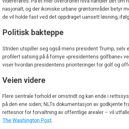
videreføres. På et mer overordnet nivå handler det om hvi
nasjonalt, og der ikoniske urbane grøntområder betyr mer
de vil holde fast ved det oppdraget uansett løsning, ifø
Politisk bakteppe
Striden utspiller seg også mens president Trump, selv e
profilert satsing på å fornye «presidentens golfbane» ve
viser hvordan presidentens prioriteringer for golf og o
Veien videre
Flere sentrale forhold er omstridt og kan ende i rettss
på den ene siden; NLTs dokumentasjon av godkjente frat
rettesnor for forvaltning av offentlige arealer – vil ut
The Washington Post
.