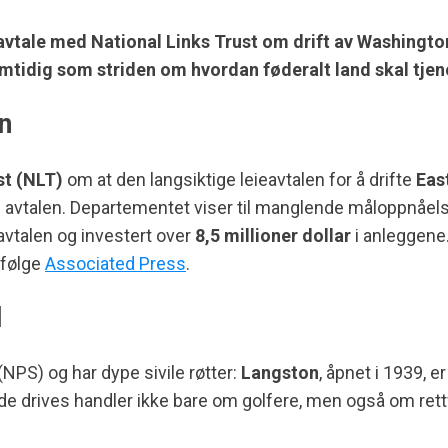
eavtale med
National Links Trust
om drift av Washington
mtidig som striden om hvordan føderalt land skal tjen
n
st (NLT)
om at den langsiktige leieavtalen for å drifte
Eas
n i avtalen. Departementet viser til manglende måloppnåels
avtalen og investert over
8,5 millioner dollar
i anleggene. 
ifølge
Associated Press
.
d
(NPS) og har dype sivile røtter:
Langston
, åpnet i 1939, e
n de drives handler ikke bare om golfere, men også om rett