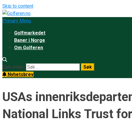
Skip to content
Primary Menu
Golfmarkedet
Baner i Norge
Om Golferen
Søk etter:
Nyhetsbrev
USAs innenriksdepartem
National Links Trust fo