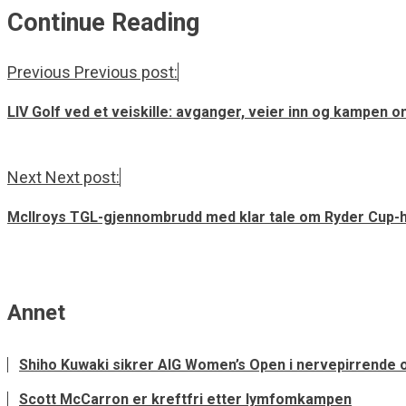
Continue Reading
Previous
Previous post:
LIV Golf ved et veiskille: avganger, veier inn og kampen o
Next
Next post:
McIlroys TGL-gjennombrudd med klar tale om Ryder Cup-h
Annet
Shiho Kuwaki sikrer AIG Women’s Open i nervepirrende o
Scott McCarron er kreftfri etter lymfomkampen