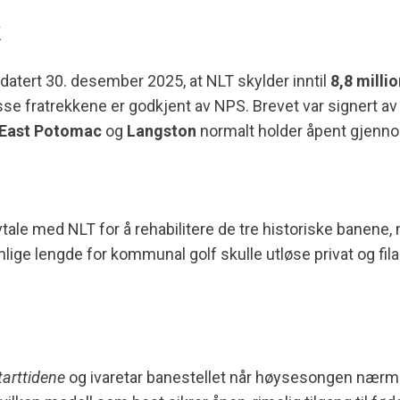
k
atert 30. desember 2025, at NLT skylder inntil
8,8 millio
disse fratrekkene er godkjent av NPS. Brevet var signert a
East Potomac
og
Langston
normalt holder åpent gjenno
tale med NLT for å rehabilitere de tre historiske banene,
lige lengde for kommunal golf skulle utløse privat og filan
tarttidene
og ivaretar banestellet når høysesongen nærmer