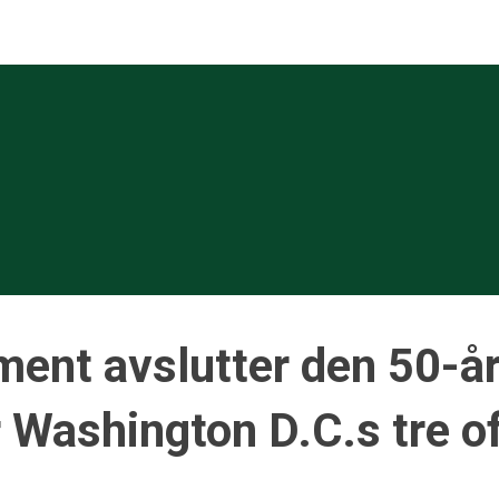
ent avslutter den 50-år
r Washington D.C.s tre o