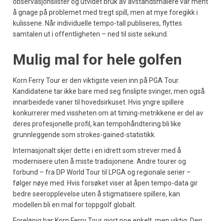
observasjonslister og utvidet bruk av avstandsmålere var ment
å gnage på problemet med tregt spill, men at mye foregikk i
kulissene. Når individuelle tempo-tall publiseres, flyttes
samtalen ut i offentligheten – ned til siste sekund.
Mulig mal for hele golfen
Korn Ferry Tour er den viktigste veien inn på PGA Tour.
Kandidatene tar ikke bare med seg finslipte svinger, men også
innarbeidede vaner til hovedsirkuset. Hvis yngre spillere
konkurrerer med vissheten om at timing-metrikkene er del av
deres profesjonelle profil, kan tempohåndtering bli like
grunnleggende som strokes-gained-statistikk.
Internasjonalt skjer dette i en idrett som strever med å
modernisere uten å miste tradisjonene. Andre tourer og
forbund – fra DP World Tour til LPGA og regionale serier –
følger nøye med. Hvis forsøket viser at åpen tempo-data gir
bedre seeropplevelse uten å stigmatisere spillere, kan
modellen bli en mal for toppgolf globalt.
Foreløpig har Korn Ferry Tour gjort noe enkelt, men viktig: Den