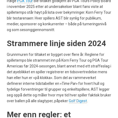
Ifølge
PGA Tour
ble tiltaket godkjent av PGA Tours Policy Board
i november 2025 etter at undersøkelser blant fans viste at
spilletempo står høyt på lista over bekymringer. Korn Ferry Tour
blir testarenaen: Hver spillers AST blir synlig for publikum,
medier, sponsorer og konkurrenter – både på turneringsnivå
og som sesonggjennomsnitt.
Strammere linje siden 2024
Grunnmuren for tiltaket er bygget over flere år. Reglene for
spilletempo ble strammet inn på Korn Ferry Tour og PGA Tour
Americas før 2024-sesongen, blant annet med ett straffeslag i
det øyeblikket en spiller registrerer en tidsovertredelse mens
han eller hun er «på klokka». Som del av rammeverket
definerer interne tidstabeller en
«Time Par»
for hvert hull og
tydelige forventninger til grupper og enkeltspillere; AST legger
seg oppå dette og måler hvor mye tid hver spiller faktisk bruker
over ballen på alle slagtyper, påpeker
Golf Digest
.
Mer enn regler: et