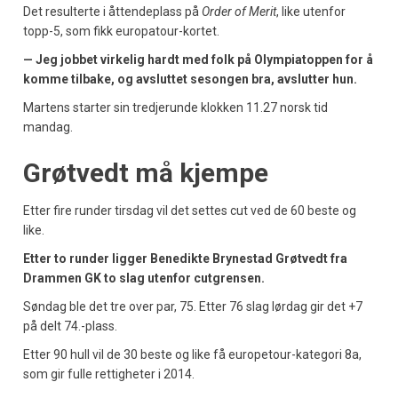
Det resulterte i åttendeplass på
Order of Merit
, like utenfor
topp-5, som fikk europatour-kortet.
— Jeg jobbet virkelig hardt med folk på Olympiatoppen for å
komme tilbake, og avsluttet sesongen bra, avslutter hun.
Martens starter sin tredjerunde klokken 11.27 norsk tid
mandag.
Grøtvedt må kjempe
Etter fire runder tirsdag vil det settes cut ved de 60 beste og
like.
Etter to runder ligger Benedikte Brynestad Grøtvedt fra
Drammen GK to slag utenfor cutgrensen.
Søndag ble det tre over par, 75. Etter 76 slag lørdag gir det +7
på delt 74.-plass.
Etter 90 hull vil de 30 beste og like få europetour-kategori 8a,
som gir fulle rettigheter i 2014.