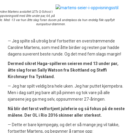
oline Martens avsluttet LETs Q-School i
ppvisningsstil med åtte under par, 64, på
de. Med -13 var hun åtte slag foran duoen på andreplass da hun endelig fikk oppflylt
europatour-drømmen.
— Jeg spilte så utrolig bra! fortsetter en overstrømmende
Caroline Martens, som med åtte birdier og resten par hadde
dagens suverent beste runde. Og det med fem slags margin!
Dermed sikret Haga-spilleren seieren med 13 under par,
åtte slag foran Sally Watson fra Skottland og Steffi
Kirchmayr fra Tyskland.
— Jeg har spilt veldig bra hele uken. Jeg har puttet kjempebra.
Men i dag satt jeg bare alt på pinnen og tok vare på alle
sjansene jeg ga meg selv, oppsummerer 27-åringen.
Nå blir det først velfortjent juleferie og så fokus på de neste
målene. Der OL i Rio 2016 skinner aller sterkest.
— Dette er bare kjempegøy, og det er så mange jeg vil takke,
fortsetter Martens, og begynner å ramse opp: