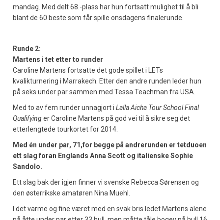
mandag. Med delt 68.-plass har hun fortsatt mulighet til å bli
blant de 60 beste som får spille onsdagens finalerunde.
Runde 2:
Martens i tet etter to runder
Caroline Martens fortsatte det gode spillet i LETs
kvalikturnering i Marrakech. Etter den andre runden leder hun
på seks under par sammen med Tessa Teachman fra USA.
Med to av fem runder unnagjort i
Lalla Aicha Tour School Final
Qualifying
er Caroline Martens på god vei til å sikre seg det
etterlengtede tourkortet for 2014.
Med én under par, 71,for begge på andrerunden er tetduoen
ett slag foran Englands Anna Scott og italienske Sophie
Sandolo.
Ett slag bak der igjen finner vi svenske Rebecca Sørensen og
den østerrikske amatøren Nina Muehl.
I det varme og fine været med en svak bris ledet Martens alene
på åtte under par etter 33 hull, men måtte tåle bogey på hull 16