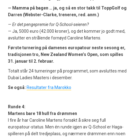
— Mamma på bagen … ja, og så en stor takk til ToppGolf og
Darren (Webster-Clarke, treneren, red. anm.)
— Er det pengepremie for Q-School-seieren?
— Ja, 5000 euro (42.000 kroner), og det kommer jo godt med,
avslutter en strålende fornøyd Caroline Martens.
Første turnering på damenes europatour neste sesong er,
tradisjonen tro, New Zealand Women’s Open, som spilles
31. januar til 2. februar.
Totalt står 24 turneringer på programmet, som avsluttes med
Dubai Ladies Masters i desember.
Se også:
Resultater fra Marokko
Runde 4:
Martens bare 18 hull fra drømmen
I fire år har Caroline Martens forsøkt å sikre seg full
europatour-status. Men én runde igjen av Q-School er Haga-
spilleren på delt tredjeplass, og nærmere drømmen enn noen