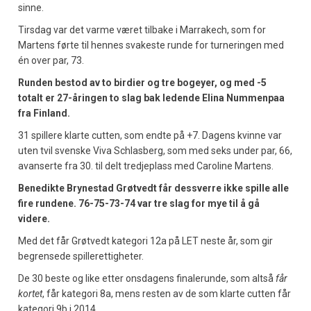
sinne.
Tirsdag var det varme været tilbake i Marrakech, som for
Martens førte til hennes svakeste runde for turneringen med
én over par, 73.
Runden bestod av to birdier og tre bogeyer, og med -5
totalt er 27-åringen to slag bak ledende Elina Nummenpaa
fra Finland.
31 spillere klarte cutten, som endte på +7. Dagens kvinne var
uten tvil svenske Viva Schlasberg, som med seks under par, 66,
avanserte fra 30. til delt tredjeplass med Caroline Martens.
Benedikte Brynestad Grøtvedt får dessverre ikke spille alle
fire rundene. 76-75-73-74 var tre slag for mye til å gå
videre.
Med det får Grøtvedt kategori 12a på LET neste år, som gir
begrensede spillerettigheter.
De 30 beste og like etter onsdagens finalerunde, som altså
får
kortet
, får kategori 8a, mens resten av de som klarte cutten får
kategori 9b i 2014.