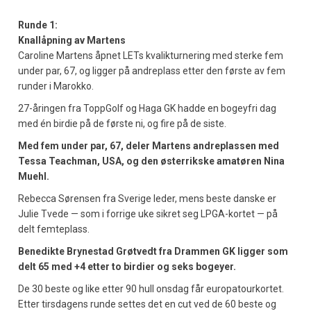
Runde 1:
Knallåpning av Martens
Caroline Martens åpnet LETs kvalikturnering med sterke fem
under par, 67, og ligger på andreplass etter den første av fem
runder i Marokko.
27-åringen fra ToppGolf og Haga GK hadde en bogeyfri dag
med én birdie på de første ni, og fire på de siste.
Med fem under par, 67, deler Martens andreplassen med
Tessa Teachman, USA, og den østerrikske amatøren Nina
Muehl.
Rebecca Sørensen fra Sverige leder, mens beste danske er
Julie Tvede — som i forrige uke sikret seg LPGA-kortet — på
delt femteplass.
Benedikte Brynestad Grøtvedt fra Drammen GK ligger som
delt 65 med +4 etter to birdier og seks bogeyer.
De 30 beste og like etter 90 hull onsdag får europatourkortet.
Etter tirsdagens runde settes det en cut ved de 60 beste og