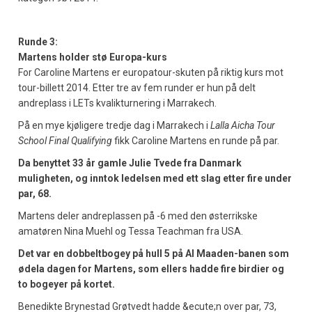
Runde 3:
Martens holder stø Europa-kurs
For Caroline Martens er europatour-skuten på riktig kurs mot
tour-billett 2014. Etter tre av fem runder er hun på delt
andreplass i LETs kvalikturnering i Marrakech.
På en mye kjøligere tredje dag i Marrakech i
Lalla Aicha Tour
School Final Qualifying
fikk Caroline Martens en runde på par.
Da benyttet 33 år gamle Julie Tvede fra Danmark
muligheten, og inntok ledelsen med ett slag etter fire under
par, 68.
Martens deler andreplassen på -6 med den østerrikske
amatøren Nina Muehl og Tessa Teachman fra USA.
Det var en dobbeltbogey på hull 5 på Al Maaden-banen som
ødela dagen for Martens, som ellers hadde fire birdier og
to bogeyer på kortet.
Benedikte Brynestad Grøtvedt hadde &ecute;n over par, 73,