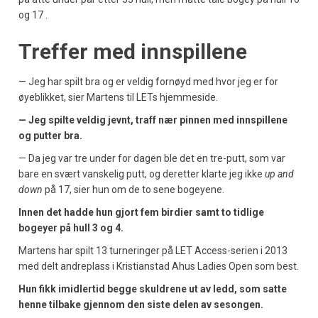
og 17 .
Treffer med innspillene
— Jeg har spilt bra og er veldig fornøyd med hvor jeg er for
øyeblikket, sier Martens til LETs hjemmeside.
— Jeg spilte veldig jevnt, traff nær pinnen med innspillene
og putter bra.
— Da jeg var tre under for dagen ble det en tre-putt, som var
bare en svært vanskelig putt, og deretter klarte jeg ikke
up and
down
på 17, sier hun om de to sene bogeyene.
Innen det hadde hun gjort fem birdier samt to tidlige
bogeyer på hull 3 og 4.
Martens har spilt 13 turneringer på LET Access-serien i 2013
med delt andreplass i Kristianstad Ahus Ladies Open som best.
Hun fikk imidlertid begge skuldrene ut av ledd, som satte
henne tilbake gjennom den siste delen av sesongen.