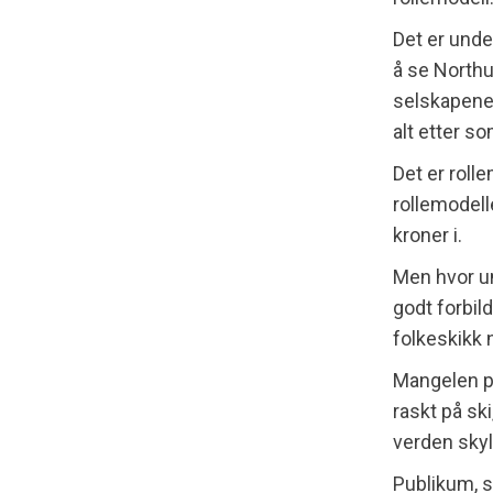
Det er under
å se Northu
selskapene b
alt etter so
Det er roll
rollemodelle
kroner i.
Men hvor un
godt forbil
folkeskikk 
Mangelen p
raskt på ski
verden skyl
Publikum, so