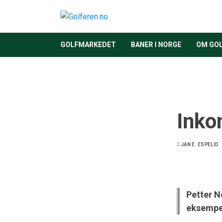
GOLFMARKEDET
BANER I NORGE
OM GO
Inko
JAN E. ESPELID
Petter N
eksempel