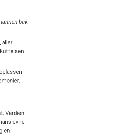
edmannen bak
 aller
skuffelsen
steplassen
remonier,
et. Verdien
i hans evne
og en