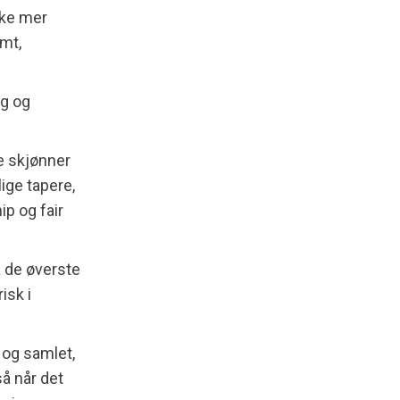
kke mer
omt,
ng og
e skjønner
lige tapere,
p og fair
å de øverste
isk i
s og samlet,
så når det