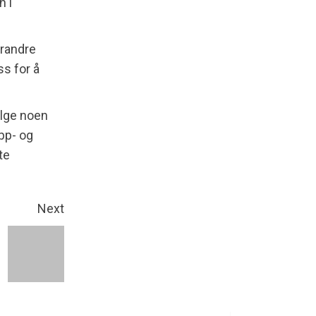
n i
erandre
s for å
velge noen
pp- og
te
Next