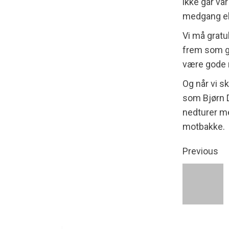
ikke går vår
medgang el
Vi må gratu
frem som go
være gode r
Og når vi sk
som Bjørn D
nedturer me
motbakke.
Previous