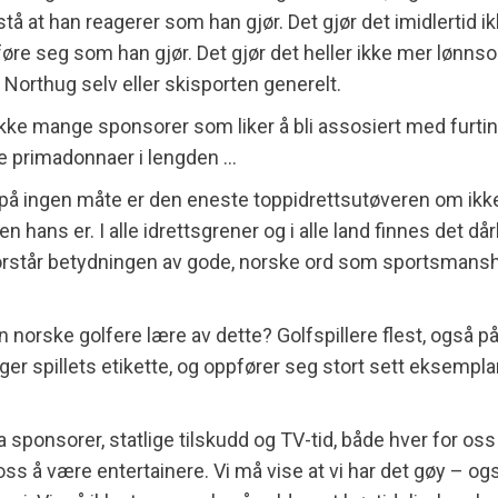
tå at han reagerer som han gjør. Det gjør det imidlertid i
pføre seg som han gjør. Det gjør det heller ikke mer lønns
 Northug selv eller skisporten generelt.
ikke mange sponsorer som liker å bli assosiert med furti
e primadonnaer i lengden …
på ingen måte er den eneste toppidrettsutøveren om ikk
 hans er. I alle idrettsgrener og i alle land finnes det dår
rstår betydningen av gode, norske ord som sportsmanshi
 norske golfere lære av dette? Golfspillere flest, også p
ger spillets etikette, og oppfører seg stort sett eksemplar
ha sponsorer, statlige tilskudd og TV-tid, både hver for os
oss å være entertainere. Vi må vise at vi har det gøy – og