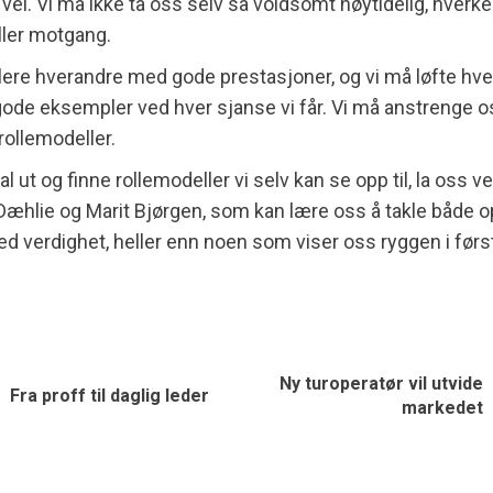
 vei. Vi må ikke ta oss selv så voldsomt høytidelig, hverke
ler motgang.
lere hverandre med gode prestasjoner, og vi må løfte hv
de eksempler ved hver sjanse vi får. Vi må anstrenge os
ollemodeller.
al ut og finne rollemodeller vi selv kan se opp til, la oss 
æhlie og Marit Bjørgen, som kan lære oss å takle både o
d verdighet, heller enn noen som viser oss ryggen i førs
Ny turoperatør vil utvide
Fra proff til daglig leder
markedet