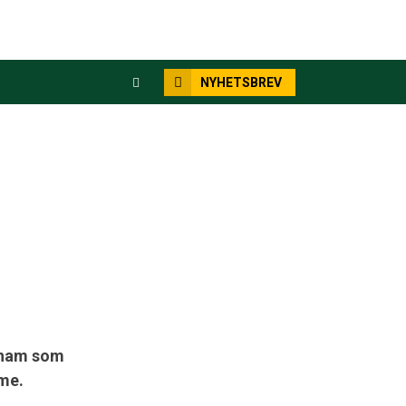
NYHETSBREV
e ham som
me.