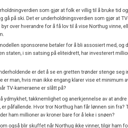
holdningverdien som gjør at folk er villig til å bruke tid o
g gå på ski. Det er underholdningsverdien som gjør at TV
yr over hverandre for å få lov til å vise Northug vinne, el
m.
emodellen sponsorene betaler for å bli assosiert med, og d
n staten, i sin satsing på eliteidrett, har investerert milli
derholdende er det å se en gretten trønder stenge seg 
de er man, hvis man ikke engang klarer vise et minimum 
når TV-kameraene er slått på?
å ydmykhet, takknemlighet og anerkjennelse av at andre
, er påfallende. Hvor tror Northug han får lønnen sin fra? 
der ham millioner av kroner bare for å leke i snøen?
m også blir skuffet når Northug ikke vinner, tilgir ham for