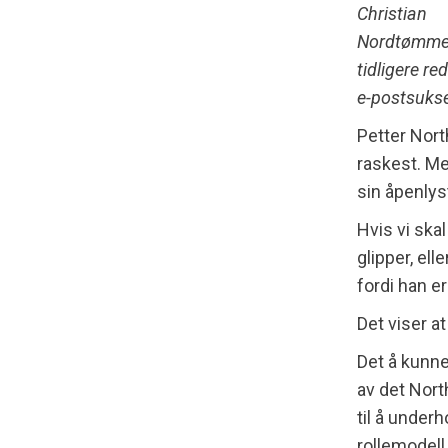
Christian
Nordtømme
tidligere r
e-postsuks
Petter North
raskest. Me
sin åpenlys
Hvis vi skal
glipper, el
fordi han e
Det viser a
Det å kunne
av det Nort
til å under
rollemodell