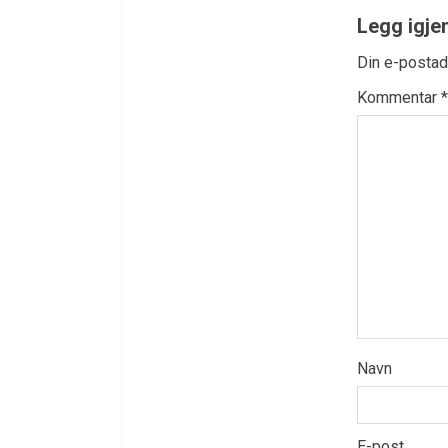
Legg igje
Din e-postadr
Kommentar
*
Navn
E-post