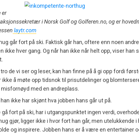
 er
edaksjonssekretær i Norsk Golf og Golferen.no, og er hov
essen
laytr.com
ug går fort på ski. Faktisk går han, oftere enn noen andre,
n ikke hver gang. Og når han ikke når helt opp, viser han 
t.
 tro de vi ser og leser, kan han finne på å gi opp fordi før
ler ikke å møte opp tidsnok til prisutdelinger og blomterse
r misfornøyd med en andreplass.
t han ikke har skjønt hva jobben hans går ut på.
 gå fort på ski, har i utgangspunktet ingen verdi, overhod
hug gjør, ligger ikke i hvor fort han går, men utelukkende 
holde og inspirere. Jobben hans er å være en entertainer 
.