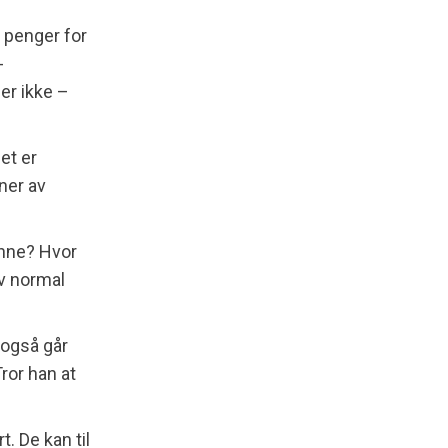
g penger for
-
ler ikke –
et er
oner av
inne? Hvor
av normal
 også går
Tror han at
t. De kan til