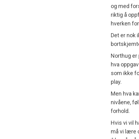
og med fors
riktig å op
hverken for
Det er nok 
bortskjemt
Northug er 
hva oppgaven
som ikke fo
play.
Men hva kan
nivåene, føl
forhold.
Hvis vi vil 
må vi lære 