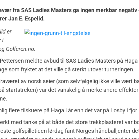
ravær fra SAS Ladies Masters ga ingen merkbar negativ 
er Jan E. Espelid.
id er
 i
og Golferen.no.
Pettersen meldte avbud til SAS Ladies Masters på Haga 
ge som fryktet at det ville gå sterkt utover turneringen.
raværet av norsk seier (som selvfølgelig ikke ville vært b
å startstreken) var det vanskelig å merke andre effekter 
ne.
ig flere tilskuere på Haga i år enn det var på Losby i fjor.
terkt med tanke på at både det store trekkplasteret var bo
beste golfspilletiden lørdag fant Norges håndballjenter det