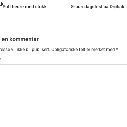
Putt bedre med strikk
G-bursdagsfest på Drøbak
n en kommentar
esse vil ikke bli publisert.
Obligatoriske felt er merket med
*
*