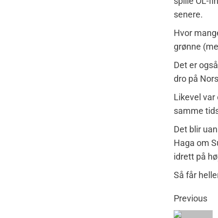
spille OL-fi
senere.
Hvor mange 
grønne (men
Det er også
dro på Nors
Likevel var
samme tidsp
Det blir ua
Haga om Su
idrett på hø
Så får hell
Previous