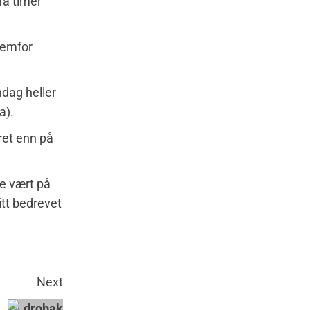
få timer
remfor
.
ndag heller
a).
året enn på
de vært på
tt bedrevet
Next