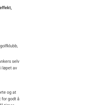
effekt,
golfklubb,
ankers selv
i løpet av
rte og at
 for godt å