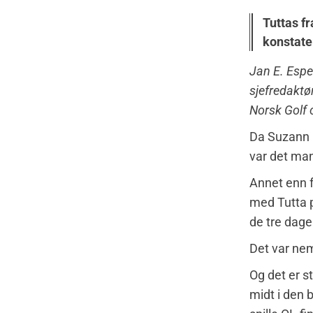
Tuttas f
konstater
Jan E. Espel
sjefredaktør
Norsk Golf 
Da Suzann 
var det man
Annet enn f
med Tutta p
de tre dage
Det var neml
Og det er s
midt i den 