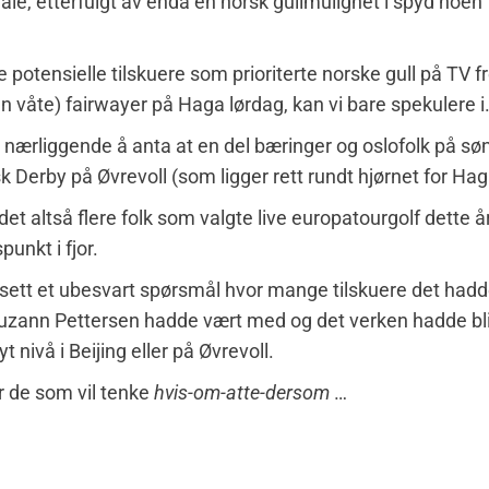
nale, etterfulgt av enda en norsk gullmulighet i spyd noen 
potensielle tilskuere som prioriterte norske gull på TV f
 våte) fairwayer på Haga lørdag, kan vi bare spekulere i
 nærliggende å anta at en del bæringer og oslofolk på sø
k Derby på Øvrevoll (som ligger rett rundt hjørnet for Hag
 det altså flere folk som valgte live europatourgolf dette 
unkt i fjor.
nsett et ubesvart spørsmål hvor mange tilskuere det had
zann Pettersen hadde vært med og det verken hadde bli
yt nivå i Beijing eller på Øvrevoll.
er de som vil tenke
hvis-om-atte-dersom
…