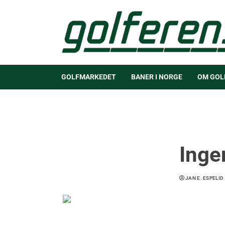
GOLFMARKEDET
BANER I NORGE
OM GOL
Inge
JAN E. ESPELID