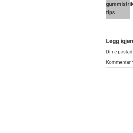
Legg igje
Din e-postadr
Kommentar