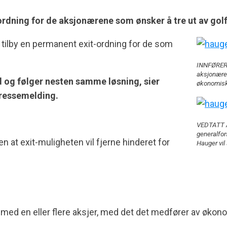
-ordning for de aksjonærene som ønsker å tre ut av gol
r tilby en permanent exit-ordning for de som
INNFØRER 
aksjonærer
 og følger nesten samme løsning, sier
økonomisk
pressemelding.
VEDTATT A
generalfors
 at exit-muligheten vil fjerne hinderet for
Hauger vil 
 med en eller flere aksjer, med det det medfører av økonomi