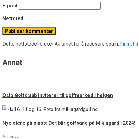
E-post
Nettsted
Dette nettstedet bruker Akismet for å redusere spam.
Finn ut 
Annet
Oslo Golfklubb inviterer til golfmarked i helgen
Nye eiere på plass: Det blir golfbane på Miklagard i 2024!
Annonse