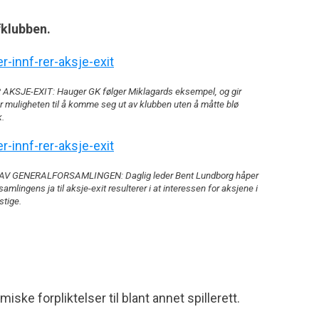
fklubben.
AKSJE-EXIT: Hauger GK følger Miklagards eksempel, og gir
 muligheten til å komme seg ut av klubben uten å måtte blø
.
V GENERALFORSAMLINGEN: Daglig leder Bent Lundborg håper
amlingens ja til aksje-exit resulterer i at interessen for aksjene i
stige.
ske forpliktelser til blant annet spillerett.