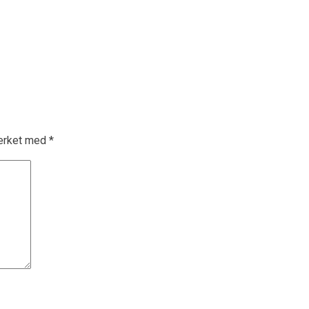
merket med
*