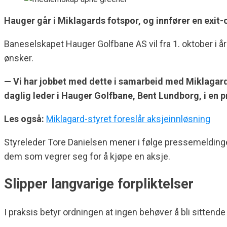
Hauger går i Miklagards fotspor, og innfører en exit
Baneselskapet Hauger Golfbane AS vil fra 1. oktober i å
ønsker.
— Vi har jobbet med dette i samarbeid med Miklagard
daglig leder i Hauger Golfbane, Bent Lundborg, i en 
Les også:
Miklagard-styret foreslår aksjeinnløsning
Styreleder Tore Danielsen mener i følge pressemeldingen
dem som vegrer seg for å kjøpe en aksje.
Slipper langvarige forpliktelser
I praksis betyr ordningen at ingen behøver å bli sittende