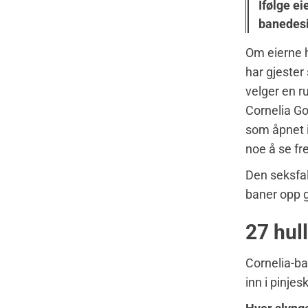
Ifølge ei
banedesi
Om eierne h
har gjester
velger en r
Cornelia Go
som åpnet 
noe å se fre
Den seksfal
baner opp 
27 hull
Cornelia-ba
inn i pinje