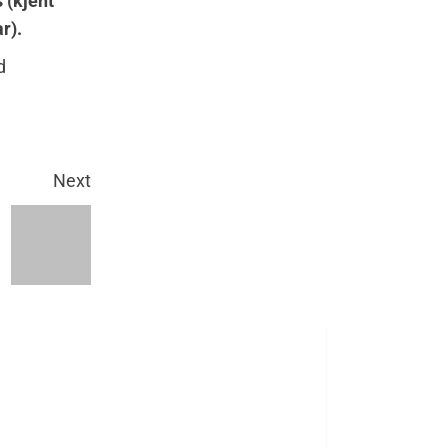
 (kjent
r).
d
Next