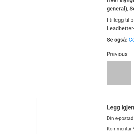
Hver slynge
general), S
I tillegg t
Leadbetter
Se også:
Co
Previous
Legg igje
Din e-postadr
Kommentar