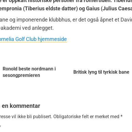
 er oppkalt historiske personer fra romertiden: Tiberius
empronia (Tiberius eldste datter) og Gaius (Julius Caesa
il bane og imponerende klubbhus, er det også åpnet et Davi
-akademi ved anlegget.
rnelia Golf Club hjemmeside
Ronold beste nordmann i
Britisk lyng til tyrkisk bane
sesongpremieren
n en kommentar
esse vil ikke bli publisert.
Obligatoriske felt er merket med
*
*