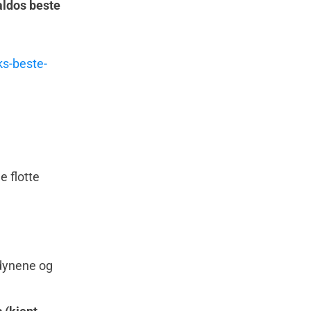
aldos beste
e flotte
ddynene og