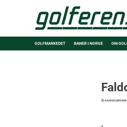
GOLFMARKEDET
BANER I NORGE
OM GOL
Fald
ANNONSØRINN