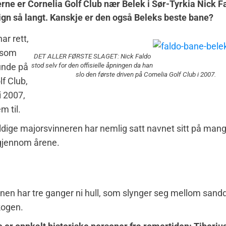
erne er Cornelia Golf Club nær Belek i Sør-Tyrkia Nick F
gn så langt. Kanskje er den også Beleks beste bane?
ar rett,
 som
DET ALLER FØRSTE SLAGET: Nick Faldo
stod selv for den offisielle åpningen da han
unde på
slo den første driven på Cornelia Golf Club i 2007.
lf Club,
i 2007,
m til.
dige majorsvinneren har nemlig satt navnet sitt på mang
gjennom årene.
nen har tre ganger ni hull, som slynger seg mellom san
skogen.