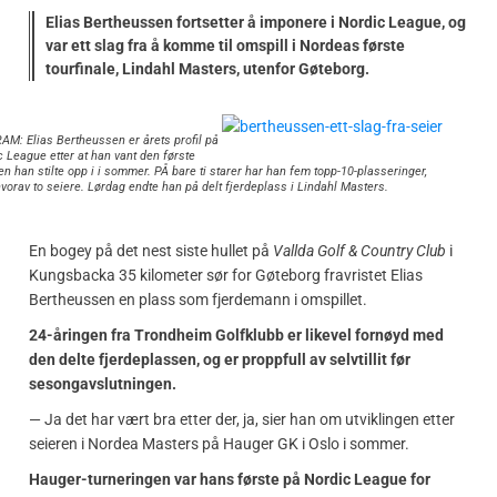
Elias Bertheussen fortsetter å imponere i Nordic League, og
var ett slag fra å komme til omspill i Nordeas første
tourfinale, Lindahl Masters, utenfor Gøteborg.
M: Elias Bertheussen er årets profil på
 League etter at han vant den første
en han stilte opp i i sommer. PÅ bare ti starer har han fem topp-10-plasseringer,
vorav to seiere. Lørdag endte han på delt fjerdeplass i Lindahl Masters.
En bogey på det nest siste hullet på
Vallda Golf & Country Club
i
Kungsbacka 35 kilometer sør for Gøteborg fravristet Elias
Bertheussen en plass som fjerdemann i omspillet.
24-åringen fra Trondheim Golfklubb er likevel fornøyd med
den delte fjerdeplassen, og er proppfull av selvtillit før
sesongavslutningen.
— Ja det har vært bra etter der, ja, sier han om utviklingen etter
seieren i Nordea Masters på Hauger GK i Oslo i sommer.
Hauger-turneringen var hans første på Nordic League for