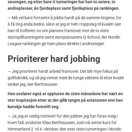
sesongen, og etter bare ti turneringer har han to seiere, to
andreplasser, én fjerdeplass samt fjerdeplass på rankingen.
— Må vel bare fortsette å jobbe hardt på de samme tingene, for
å få ting enda bedre, sånn at jeg er helt i toppslag til kvalet! sier
han til Golferen.no om planene framover mot de to siste
sluttspilltureringene samt europatourens Q-School, der Nordic
League-rankingen gir ham plass direkte i andresteget.
Prioriterer hard jobbing
— Jeg prioriterer hardt arbeid framover. Det blir mye fokus på
golfteknikk, og så jeg venter med de tunge vektene til etter kvalet
tenker jeg, sier Bertheussen
Han avslører også at oppturen de siste månedene har vært en
stor inspirasjon etter at det gikk tyngre på asiatouren enn han
kanskje hadde forestilt seg.
— Ja, jeg er veldig motivert for den jobben jeg har foran meg i
hvert fall, avslutter Elias Bertheussen, som nå setter kurs for
Himmerland 2. til 4. oktober, den nest siste turneringen i Nordic