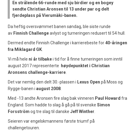
En strålende 66-runde med sju birdier og en bogey
sendte Christian Aronsen til 13 under par og delt
fjerdeplass på Vierumäki-banen.
Da heftig oversvømmet banen søndag, ble siste runde
av
Finnish Challenge
avlyst og turneringen redusert til 54 hull.
Dermed endte Finnish Challenge i karrierebeste for
40-åringen
fra Miklagard GK
.
Vi må hele
ni år tilbake
i tid for å finne turneringen som inntil
august 2017 representerte
høydepunktet i Christian
Aronsens challenge-karriere
.
Det var nemlig den delt 30.-plassen i
Lexus Open
på Moss og
Rygge-banen i
august 2008
.
Med -13 andte Aronsen fire slag bak vinneren
Paul Howard
fra
England. Som hadde to slag å gå på til svenske
Simon
Forsström
og tre slag til danske
Jeff Winther
.
Seieren var engelskmannens første triumf på
challengetouren.