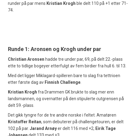
runder på par mens
Kristian Krogh
ble delt 110 på +1 etter 71-
74.
Runde 1: Aronsen og Krogh under par
Christian Aronsen
hadde tre under par, 69, på delt 22.-plass
ette to tidlige bogeyer etterfulgt av fem birdier fra hull 6. til 13.
Med det ligger Miklagard-spilleren bare to slag fra tettrioen
etter første dag av
Finnish Challenge
.
Kristian Krogh
fra Drammen GK brukte to slag mer enn
landsmannen, og overnatter på den stipulerte cutgrensen på
delt 59.-plass.
Det gikk tyngre for de tre andre norske i feltet. Amatøren
Kristoffer Reitan
, som debuterer på challengetouren, er delt
102 på par.
Jarand Arnøy
er delt 116 med +2,
Eirik Tage
Johansen
delt 133 med +3.