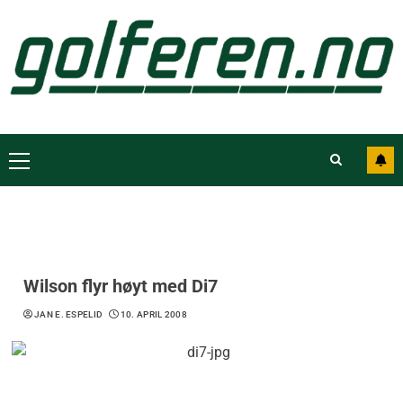
Wilson flyr høyt med Di7
JAN E. ESPELID
10. APRIL 2008