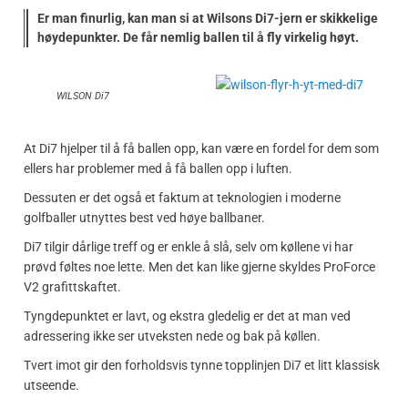
Er man finurlig, kan man si at Wilsons Di7-jern er skikkelige
høydepunkter. De får nemlig ballen til å fly virkelig høyt.
WILSON Di7
At Di7 hjelper til å få ballen opp, kan være en fordel for dem som
ellers har problemer med å få ballen opp i luften.
Dessuten er det også et faktum at teknologien i moderne
golfballer utnyttes best ved høye ballbaner.
Di7 tilgir dårlige treff og er enkle å slå, selv om køllene vi har
prøvd føltes noe lette. Men det kan like gjerne skyldes ProForce
V2 grafittskaftet.
Tyngdepunktet er lavt, og ekstra gledelig er det at man ved
adressering ikke ser utveksten nede og bak på køllen.
Tvert imot gir den forholdsvis tynne topplinjen Di7 et litt klassisk
utseende.