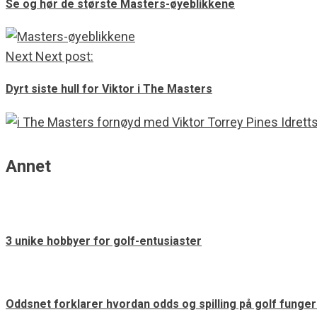
Se og hør de største Masters-øyeblikkene
Next
Next post:
Dyrt siste hull for Viktor i The Masters
Annet
3 unike hobbyer for golf-entusiaster
Oddsnet forklarer hvordan odds og spilling på golf funge