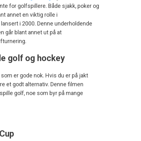
e for golfspillere. Både sjakk, poker og
nt annet en viktig rolle i
 lansert i 2000. Denne underholdende
n går blant annet ut på at
fturnering.
e golf og hockey
r som er gode nok. Hvis du er på jakt
re et godt alternativ. Denne filmen
pille golf, noe som byr på mange
 Cup