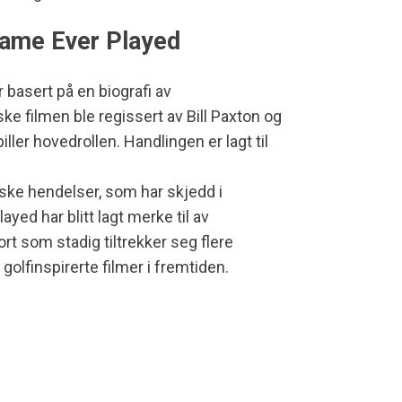
Game Ever Played
basert på en biografi av
 filmen ble regissert av Bill Paxton og
ller hovedrollen. Handlingen er lagt til
iske hendelser, som har skjedd i
ed har blitt lagt merke til av
rt som stadig tiltrekker seg flere
 golfinspirerte filmer i fremtiden.