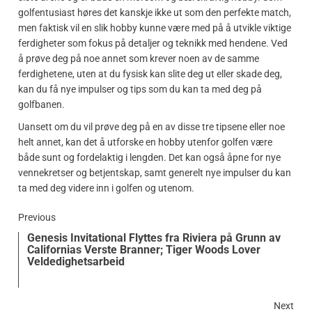
golfentusiast høres det kanskje ikke ut som den perfekte match,
men faktisk vil en slik hobby kunne være med på å utvikle viktige
ferdigheter som fokus på detaljer og teknikk med hendene. Ved
å prøve deg på noe annet som krever noen av de samme
ferdighetene, uten at du fysisk kan slite deg ut eller skade deg,
kan du få nye impulser og tips som du kan ta med deg på
golfbanen.
Uansett om du vil prøve deg på en av disse tre tipsene eller noe
helt annet, kan det å utforske en hobby utenfor golfen være
både sunt og fordelaktig i lengden. Det kan også åpne for nye
vennekretser og betjentskap, samt generelt nye impulser du kan
ta med deg videre inn i golfen og utenom.
Previous
Genesis Invitational Flyttes fra Riviera på Grunn av
Californias Verste Branner; Tiger Woods Lover
Veldedighetsarbeid
Next