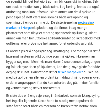
og egentid, blir det fort gjort at man blir oppslukt i mobilen. Selv
om sosiale medier kan gi både stimuli og læring, finnes det også
andre ting man kan utforske. Blant annet kan det å sjekke ut
pengespill på nett være noe som gir både avslapning og
spenning på en og samme tid. De siste årene har
nettcasino
markedet i Norge
eksplodert, og det finnes i dag mange
plattformer som tilbyr et stort og spennende spillutvalg. Blant
annet kan man her utforske spilleautomater og skrapelodd med
golftema, eller prøve noe helt annet for et ordentlig avbrekk.
Et andre tips er å engasjere seg i matlaging. For mange blir det å
lage mat nesten en plikt og noe som må gjøres, ikke noe man
hygger seg med. Men hvis man klarer å snu denne tankegangen
og faktisk nyte tiden på kjøkkenet, kan det gi mye glede for både
deg og de rundt. Uansett om det er
friske matpakker
du skal ha
med på golfbanen eller en ordentlig middag til når dagen er over,
er det mange oppskrifter du kan utfordre deg på. Inviter familie
og venner over og server noe uventet.
Et siste tips er å engasjere seg i håndarbeid som strikking, sying,
hekling eller lignende. Dette har blitt stadig mer populært de
siste årene og er både en morsom og bærekraftig hobby. Som