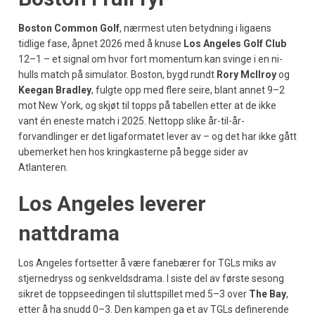
Boston Common Golf
, nærmest uten betydning i ligaens
tidlige fase, åpnet 2026 med å knuse
Los Angeles Golf Club
12–1 – et signal om hvor fort momentum kan svinge i en ni-
hulls match på simulator. Boston, bygd rundt
Rory McIlroy
og
Keegan Bradley
, fulgte opp med flere seire, blant annet 9–2
mot New York, og skjøt til topps på tabellen etter at de ikke
vant én eneste match i 2025. Nettopp slike år-til-år-
forvandlinger er det ligaformatet lever av – og det har ikke gått
ubemerket hen hos kringkasterne på begge sider av
Atlanteren.
Los Angeles leverer
nattdrama
Los Angeles fortsetter å være fanebærer for TGLs miks av
stjernedryss og senkveldsdrama. I siste del av første sesong
sikret de toppseedingen til sluttspillet med 5–3 over
The Bay
,
etter å ha snudd 0–3. Den kampen ga et av TGLs definerende