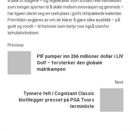
å dele ut slagene – og regelkrøller som Schauffele‑hendelsen
som tvinger sporten til å skille mellom innovasjon og gimmick –
har ligaen sikret seg en reell plass i golfs tettpakkede kalender.
Fremtiden avgjøres av om de klarer å gjøre slike øyeblikk – på
godt og vondt – til historier som betyr noe også utenfor
simulatorboksen.
Previous
PIF pumper inn 266 millioner dollar i LIV
Golf – forsterker den globale
maktkampen
Next
Tynnere felt i Cognizant Classic
blottlegger presset på PGA Tours
terminliste