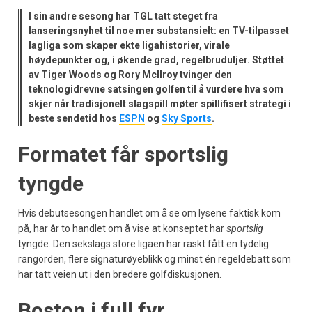
I sin andre sesong har
TGL
tatt steget fra
lanseringsnyhet til noe mer substansielt: en TV-tilpasset
lagliga som skaper ekte ligahistorier, virale
høydepunkter og, i økende grad, regelbruduljer. Støttet
av Tiger Woods og Rory McIlroy tvinger den
teknologidrevne satsingen golfen til å vurdere hva som
skjer når tradisjonelt slagspill møter spillifisert strategi i
beste sendetid hos
ESPN
og
Sky Sports
.
Formatet får sportslig
tyngde
Hvis debutsesongen handlet om å se om lysene faktisk kom
på, har år to handlet om å vise at konseptet har
sportslig
tyngde. Den sekslags store ligaen har raskt fått en tydelig
rangorden, flere signaturøyeblikk og minst én regeldebatt som
har tatt veien ut i den bredere golfdiskusjonen.
Boston i full fyr