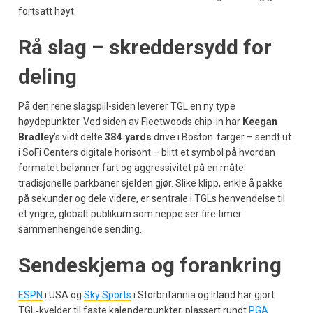
fortsatt høyt.
Rå slag – skreddersydd for
deling
På den rene slagspill-siden leverer TGL en ny type
høydepunkter. Ved siden av Fleetwoods chip-in har
Keegan
Bradley
’s vidt delte
384‑yards
drive i Boston‑farger – sendt ut
i SoFi Centers digitale horisont – blitt et symbol på hvordan
formatet belønner fart og aggressivitet på en måte
tradisjonelle parkbaner sjelden gjør. Slike klipp, enkle å pakke
på sekunder og dele videre, er sentrale i TGLs henvendelse til
et yngre, globalt publikum som neppe ser fire timer
sammenhengende sending.
Sendeskjema og forankring
ESPN
i USA og
Sky Sports
i Storbritannia og Irland har gjort
TGL‑kvelder til faste kalenderpunkter, plassert rundt
PGA