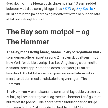
øyeblikk:
Tommy Fleetwoods
chip-in på hull 13 som reddet
ledelsen – et klipp som gikk igjen hos
ESPN
og
Sky Sports
–
brukt som bevis på at press og kreativitet lever, selv innendørs i
et teknologitungt format.
The Bay som motpol – og
The Hammer
The Bay
, med
Ludvig Åberg
,
Shane Lowry
og
Wyndham Clark
som kjernespillere, åpnet sesong 2 med en dobbeltseier mot
New York før de ble overkjørt av Los Angeles og siden møtte
Bostons formtopp. Kampene deres har tydelig illustrert
hvordan TGLs taktiske særpreg påvirker resultatene – ikke
minst rundt den mest omdiskuterte nyvinningen:
The
Hammer
.
The Hammer
– en mekanisme som lar et lag doble verdien av
et hull, og i revidert utgave til og med re‑Hammer for å gjøre et
hull verdt tre poeng – ble endret etter simuleringer og tidlige
funn som tydet på at ledende lag brukte den til å kvele