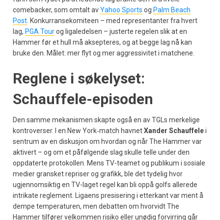
comebacker, som omtalt av
Yahoo Sports
og
Palm Beach
Post
. Konkurransekomiteen – med representanter fra hvert
lag,
PGA Tour
og ligaledelsen – justerte regelen slik at en
Hammer før et hull må aksepteres, og at begge lag nå kan
bruke den. Målet: mer flyt og mer aggressivitet i matchene.
Reglene i søkelyset:
Schauffele-episoden
Den samme mekanismen skapte også en av TGLs merkelige
kontroverser. I en New York‑match havnet
Xander Schauffele
i
sentrum av en diskusjon om hvordan og når The Hammer var
aktivert – og om et påfølgende slag skulle telle under den
oppdaterte protokollen. Mens TV-teamet og publikum i sosiale
medier gransket repriser og grafikk, ble det tydelig hvor
ugjennomsiktig en TV-laget regel kan bli oppå golfs allerede
intrikate reglement. Ligaens presisering i etterkant var ment å
dempe temperaturen, men debatten om hvorvidt The
Hammer tilfører velkommen risiko eller unødig forvirring går