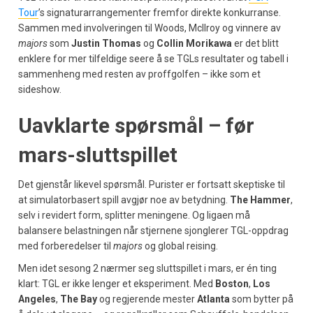
Tour
’s signaturarrangementer fremfor direkte konkurranse.
Sammen med involveringen til Woods, McIlroy og vinnere av
majors
som
Justin Thomas
og
Collin Morikawa
er det blitt
enklere for mer tilfeldige seere å se TGLs resultater og tabell i
sammenheng med resten av proffgolfen – ikke som et
sideshow.
Uavklarte spørsmål – før
mars-sluttspillet
Det gjenstår likevel spørsmål. Purister er fortsatt skeptiske til
at simulatorbasert spill avgjør noe av betydning.
The Hammer
,
selv i revidert form, splitter meningene. Og ligaen må
balansere belastningen når stjernene sjonglerer TGL-oppdrag
med forberedelser til
majors
og global reising.
Men idet sesong 2 nærmer seg sluttspillet i mars, er én ting
klart: TGL er ikke lenger et eksperiment. Med
Boston
,
Los
Angeles
,
The Bay
og regjerende mester
Atlanta
som bytter på