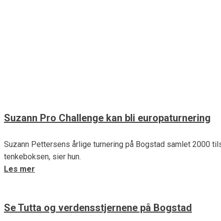
Natalie Gulbis lever og ånder f
Verdensstjernen Natalie Gulbis brenner for at barn skal ha det 
VIDEO.
Les mer
Suzann Pro Challenge kan bli europaturnering
Suzann Pettersens årlige turnering på Bogstad samlet 2000 tils
tenkeboksen, sier hun.
Les mer
Se Tutta og verdensstjernene på Bogstad