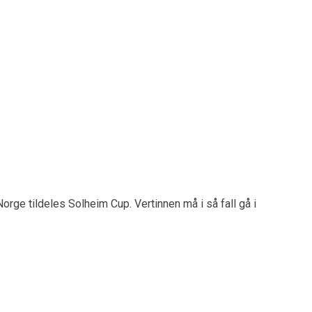
fortalte om sin SFO for vanskeligstilte barn i Las Vegas. SE
rge tildeles Solheim Cup. Vertinnen må i så fall gå i