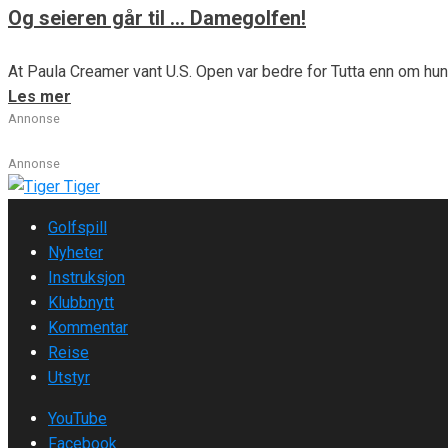
Og seieren går til … Damegolfen!
At Paula Creamer vant U.S. Open var bedre for Tutta enn om hun
Les mer
Annonse
Annonse
Golfspill
Nyheter
Instruksjon
Klubbnytt
Kommentar
Reise
Utstyr
YouTube
Facebook