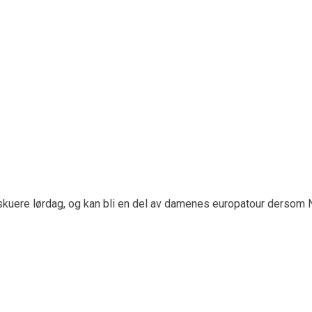
or å glede barn
godt. Golferen.no møtte henne på Losby, der hun blant mye annet 
kuere lørdag, og kan bli en del av damenes europatour dersom No