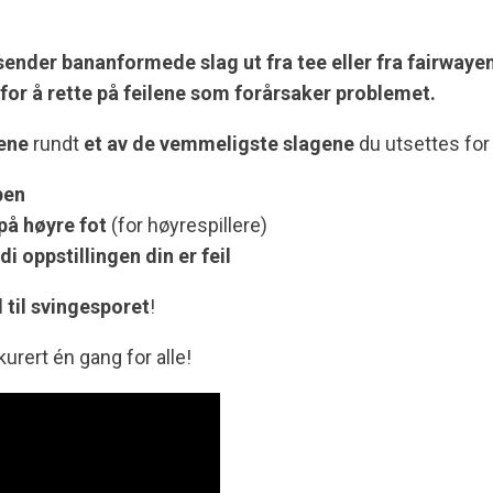
ender bananformede slag ut fra tee eller fra fairwaye
e for å rette på feilene som forårsaker problemet.
ene
rundt
et av de vemmeligste slagene
du utsettes for
pen
 på høyre fot
(for høyrespillere)
rdi oppstillingen din er feil
d til svingesporet
!
urert én gang for alle!