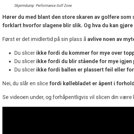
Skjermdump: Performance Golf Zone
Hører du med blant den store skaren av golfere som s
forklart hvorfor slagene blir slik. Og hva du kan gjør
Først er det imidlertid på sin plass å
avlive noen av myt
Du slicer
ikke fordi du kommer for mye over top
Du slicer
ikke fordi du blir stående for mye igjen
Du slicer
ikke fordi ballen er plassert feil eller fo
Nei, du slår en slice
fordi køllebladet er åpent i forhol
Se videoen under, og forhåpentligvis vil slicen din være k