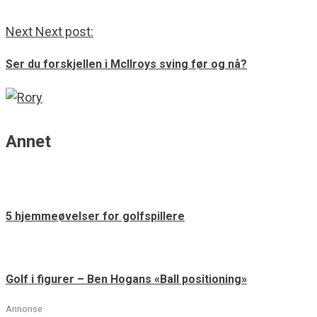
Next
Next post:
Ser du forskjellen i McIlroys sving før og nå?
Annet
5 hjemmeøvelser for golfspillere
Golf i figurer – Ben Hogans «Ball positioning»
Annonse