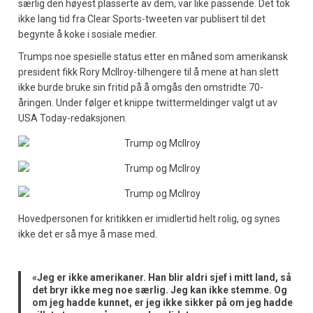
særlig den høyest plasserte av dem, var like passende. Det tok
ikke lang tid fra Clear Sports-tweeten var publisert til det
begynte å koke i sosiale medier.
Trumps noe spesielle status etter en måned som amerikansk
president fikk Rory McIlroy-tilhengere til å mene at han slett
ikke burde bruke sin fritid på å omgås den omstridte 70-
åringen. Under følger et knippe twittermeldinger valgt ut av
USA Today-redaksjonen.
Hovedpersonen for kritikken er imidlertid helt rolig, og synes
ikke det er så mye å mase med.
«Jeg er ikke amerikaner. Han blir aldri sjef i mitt land, så
det bryr ikke meg noe særlig. Jeg kan ikke stemme. Og
om jeg hadde kunnet, er jeg ikke sikker på om jeg hadde