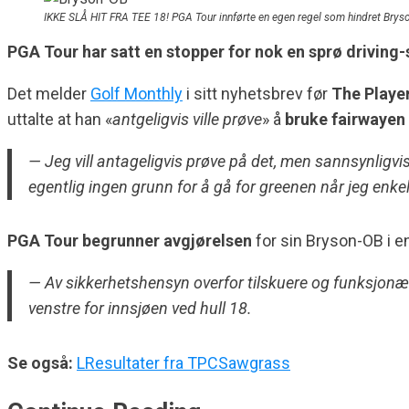
IKKE SLÅ HIT FRA TEE 18! PGA Tour innførte en egen regel som hindret Bryso
PGA Tour har satt en stopper for nok en sprø driving
Det melder
Golf Monthly
i sitt nyhetsbrev før
The Playe
uttalte at han «
antgeligvis ville prøve
» å
bruke fairwayen t
— Jeg vill antageligvis prøve på det, men sannsynligvis
egentlig ingen grunn for å gå for greenen når jeg enkel
PGA Tour begrunner avgjørelsen
for sin Bryson-OB i en
— Av sikkerhetshensyn overfor tilskuere og funksjonæ
venstre for innsjøen ved hull 18.
Se også:
LResultater fra TPCSawgrass