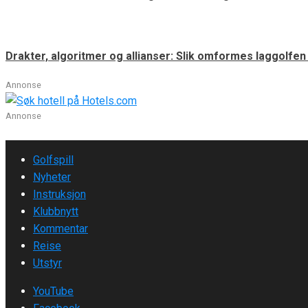
Drakter, algoritmer og allianser: Slik omformes laggolfe
Annonse
Annonse
Golfspill
Nyheter
Instruksjon
Klubbnytt
Kommentar
Reise
Utstyr
YouTube