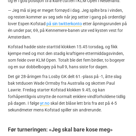
og er i god posisjon til å klare cutten i KLM Open i Nederland.
— Jeg må si jeg er meget fornøyd i dag. Jeg spilte bra i vinden,
og resten kommer av seg selv når jeg setter i gang på ordentlig!
lover Espen Kofstad
på sin twitterkonto
etter åpningsrunden på
én under par, 69, på Kennemere-banen ute ved kysten vest for
Amsterdam.
Kofstad hadde siste starttid klokken 15.45 torsdag, og fikk
kjempe med og mot den stadig kraftigere ettermiddagsvinden,
som feide over KLM Open. Totalt ble det fem birdier, to bogeyer
og en sur dobbelbogey på hull 9, hans siste for dagen.
Det gir 28-åringen fra Losby GK delt 61.-plass på -1, åtte slag
bak tetduoen Wade Ormsby fra Australia og skotten Paul
Lawrie. Fredag starter Kofstad klokken 9.45, og kan
forhåpentligvis utnytte de normalt enklere vindforholdene tidlig
på dagen. I følge
yr.no
skal det blåse lett bris fra øst på 4-5
sekundmeter mens Kofstad spiller sin andrerunde.
Før turneringen: «Jeg skal bare kose meg»