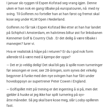
I januar slo ryggen til Espen Kofstad seg vrang igjen. Denne
uken er han nok en gang tilbake på europatouren, nå med ny
sving. Til Golferen.no forteller han at han først og fremst skal
kose seg under KLM Open i Nederland.
Golferen.no får tak i Espen Kofstad like etter at han har landet
på Schiphol i Amsterdam, en halvtimes biltur øst for linksbanen
Kennemer Golf & Country Club . Er det deilig å være tilbake i
manesjen? lurer vi.
Hva er realistisk å håpe på i returen? Er du i god nok form
allerede til å være med å kjempe der oppe?
— Det er jo veldig deilig! Det skal bli gøy å spille noen turneringer
før sesongen er over, sier 28-åringen, som synes det virkelig
begynner å funke med den nye svingen han har fått under
hovedoppsyn av supertrener Peter Cowen i England.
— Golfspillet mitt på trening er det ingenting å si på, men det
gjelder å huske at jeg ikke har spilt turnering på syv-
åtte måneder. Så jeg skal bare kose meg, slår Losby-spilleren
fast.