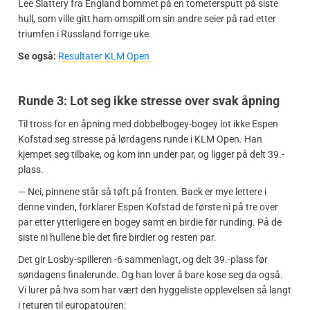
Lee Slattery fra England bommet på en tometersputt på siste
hull, som ville gitt ham omspill om sin andre seier på rad etter
triumfen i Russland forrige uke.
Se også:
Resultater KLM Open
Runde 3: Lot seg ikke stresse over svak åpning
Til tross for en åpning med dobbelbogey-bogey lot ikke Espen
Kofstad seg stresse på lørdagens runde i KLM Open. Han
kjempet seg tilbake, og kom inn under par, og ligger på delt 39.-
plass.
— Nei, pinnene står så tøft på fronten. Back er mye lettere i
denne vinden, forklarer Espen Kofstad de første ni på tre over
par etter ytterligere en bogey samt en birdie før runding. På de
siste ni hullene ble det fire birdier og resten par.
Det gir Losby-spilleren -6 sammenlagt, og delt 39.-plass før
søndagens finalerunde. Og han lover å bare kose seg da også.
Vi lurer på hva som har vært den hyggeliste opplevelsen så langt
i returen til europatouren: