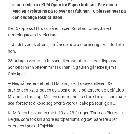
sisterunden av KLM Open for Espen Kofstad: Fire mot to.
Med en avslutning på to over par falt han 18 plasseringer på
den endelige resultalisten.
Delt 57.-plass til tross, så er Espen Kofstad fornøyd med
turneringsuken i Nederland.
—
Ja det var ok etter sju måneder ute av turneringslivet, forteller
han.
28-åringen venter på bussen til Amsterdams hovedflyplass
Schiphol når Golferen får tak i han. Og turen går ikke hjem til
Oslo igjen.
— Nei, nå bærer det rett til Milano, sier Losby-spilleren. Der
starter den 72. utgaven av Open d’Italia på ærverdige Golf Club
Milano på torsdag. Med en nordmann på startstreken, som bare
skal fortsette å kose seg over å være tilbake på tour igjen …
KLM Open ble vunnet med -19 av 23-åringen Thomas Pieters fra
Belgia, som tok sin andre europatriumf, og det bare tre uker
etter den første i Tsjekkia.