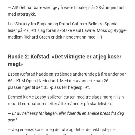
— Alt! Det har bare vært gøy å være tilbake, slår 28-åringen fast
med ettertrykk.
Lee Slattery fra England og Rafael Cabrero-Bello fra Spania
leder på -16, ett slag foran skotske Paul Lawrie. Moss og Rygge-
medlem Richard Green er delt niendemann med -11.
Runde 2: Kofstad: «Det viktigste er at jeg koser
meg!»
Espen Kofstad hadde en strålende andrerunde på fire under par,
66, i KLM Open i Nederland. Med det avanserte han 26
plasseringer til delt 35.-plass før helgespillet.
Dermed klarte Losby-spilleren cutten med tre slags margin i sin
retur til europatouren etter åtte måneder på skadelisten.
— Er du helt easy før helgen, eller føler du en anelse press fra deg
selv?
— Jeg er easy, koser meg der ute og det er det viktigste, sier