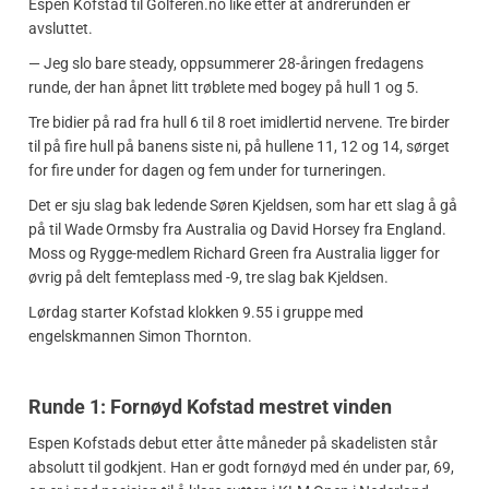
Espen Kofstad til Golferen.no like etter at andrerunden er
avsluttet.
— Jeg slo bare steady, oppsummerer 28-åringen fredagens
runde, der han åpnet litt trøblete med bogey på hull 1 og 5.
Tre bidier på rad fra hull 6 til 8 roet imidlertid nervene. Tre birder
til på fire hull på banens siste ni, på hullene 11, 12 og 14, sørget
for fire under for dagen og fem under for turneringen.
Det er sju slag bak ledende Søren Kjeldsen, som har ett slag å gå
på til Wade Ormsby fra Australia og David Horsey fra England.
Moss og Rygge-medlem Richard Green fra Australia ligger for
øvrig på delt femteplass med -9, tre slag bak Kjeldsen.
Lørdag starter Kofstad klokken 9.55 i gruppe med
engelskmannen Simon Thornton.
Runde 1: Fornøyd Kofstad mestret vinden
Espen Kofstads debut etter åtte måneder på skadelisten står
absolutt til godkjent. Han er godt fornøyd med én under par, 69,