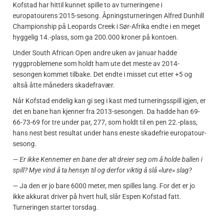
Kofstad har hittil kunnet spille to av turneringene i
europatourens 2015-sesong. Åpningsturneringen Alfred Dunhill
Championship på Leopards Creek i Sør-Afrika endte i en meget
hyggelig 14.-plass, som ga 200.000 kroner på kontoen.
Under South African Open andre uken av januar hadde
ryggproblemene som holdt ham ute det meste av 2014-
sesongen kommet tilbake. Det endte i misset cut etter +5 og
altså åtte måneders skadefravær.
Når Kofstad endelig kan gi seg i kast med turneringsspill igjen, er
det en bane han kjenner fra 2013-sesongen. Da hadde han 69-
66-73-69 for tre under par, 277, som holdt til en pen 22.-plass,
hans nest best resultat under hans eneste skadefrie europatour-
sesong.
— Er ikke Kennemer en bane der alt dreier seg om å holde ballen i
spill? Mye vind å ta hensyn til og derfor viktig å slå «lure» slag?
— Ja den er jo bare 6000 meter, men spilles lang. For det er jo
ikke akkurat driver på hvert hull, slår Espen Kofstad fatt.
Turneringen starter torsdag.