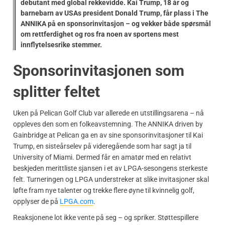
debutant med global rekkevidde. Kai Trump, 18 år og
barnebarn av USAs president Donald Trump, får plass i The
ANNIKA på en
sponsorinvitasjon
– og vekker både spørsmål
om rettferdighet og ros fra noen av sportens mest
innflytelsesrike stemmer.
Sponsorinvitasjonen som
splitter feltet
Uken på Pelican Golf Club var allerede en utstillingsarena – nå
oppleves den som en folkeavstemning. The ANNIKA driven by
Gainbridge at Pelican ga en av sine sponsorinvitasjoner til Kai
Trump, en sisteårselev på videregående som har sagt ja til
University of Miami. Dermed får en amatør med en relativt
beskjeden merittliste sjansen i et av LPGA-sesongens sterkeste
felt. Turneringen og LPGA understreker at slike invitasjoner skal
løfte fram nye talenter og trekke flere øyne til kvinnelig golf,
opplyser de på
LPGA.com
.
Reaksjonene lot ikke vente på seg – og spriker. Støttespillere