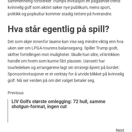
sammenheng forsterker Trumps invitasjon en pågående trend:
kvinnelig golf som aktivt søker nye publikum, mens sport,
politikk og popkultur kommer stadig tettere på hverandre.
Hva står egentlig på spill?
Det som skjer
innenfor tauene
kan vise seg mindre viktig enn hva
uken sier om LPGA-tourens balansegang. Spiller Trump godt,
skifter fortellingen mot muligheter. Skulle hun slite, vil kritikken
handle om hvem som kunne fått plassen. Uansett har
tourledelsen og arrangørene lagt sin strategi åpent på bordet:
Sponsorinvitasjoner er et verktøy for å utvide blikket på kvinnelig
golf. Nå ser verden på om det valget betaler seg.
Previous
LIV Golfs største omlegging: 72 hull, samme
shotgun-format, ingen cut
Next