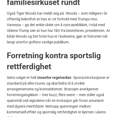
familiesirkuset rundt
Også Tiger Woods har meldt seg på. Woods – som tidligere i år
offentlig bekreftet at han er i et forhold med Trumps mor,
Vanessa – ga det enkle rådet om å nyte øyeblikket, i tråd med
rådene Trump sier at hun har fått fra bestefaren, presidenten. At
både Woods og Det hvite hus er i kulissene, gjør at historien når
langt utenfor golfens vanlige publikum.
Forretning kontra sportslig
rettferdighet
Selve valget er helt
innenfor regelverket
. Sponsorinvitasjoner er
standard på elite-tourer, og skal bidra til å utvikle
arrangementene og kvinneidretten. Bransjen anerkjenner
forretningslogikken – mer buzz, flere seere – men stiller også
spørsmål ved signalene når en invitasjon går foran amatører
med dypere merittlister. Nettopp spenningen mellom
kommersiell effekt og sportslig rettferdighet er kjernen i ukens