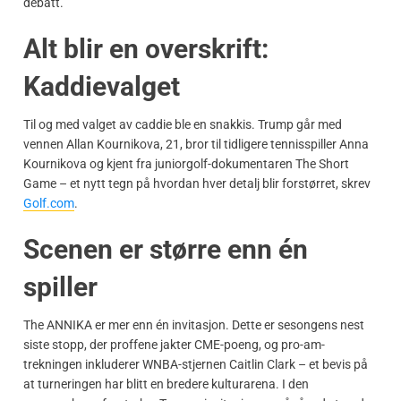
debatt.
Alt blir en overskrift:
Kaddievalget
Til og med valget av caddie ble en snakkis. Trump går med
vennen Allan Kournikova, 21, bror til tidligere tennisspiller Anna
Kournikova og kjent fra juniorgolf-dokumentaren The Short
Game – et nytt tegn på hvordan hver detalj blir forstørret, skrev
Golf.com
.
Scenen er større enn én
spiller
The ANNIKA er mer enn én invitasjon. Dette er sesongens nest
siste stopp, der proffene jakter CME-poeng, og pro-am-
trekningen inkluderer WNBA-stjernen Caitlin Clark – et bevis på
at turneringen har blitt en bredere kulturarena. I den