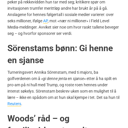
peker på rekkevidden hun tar med seg; kritikere spør om
invitasjonen trumfer merittløp andre har brukt år på å gå.
Anslagene for hennes følgertall i sosiale medier varierer: over
seks millioner, ifølge
AP
, mot «nær ni millioner» i Field Level
Media-meldinger. Avviket sier noe om hvor raskt tallene beveger
seg – og hvorfor sponsorer ser verdi.
Sörenstams bønn: Gi henne
en sjanse
Turneringsvert Annika Sörenstam, med ti
majors
, ba
golfverdenen om å
«gi denne jenta en sjanse»
etter å ha spilt en
pro-am på ni hull med Trump, og roste roen hennes under
intenst søkelys. Sörenstam beskrev uken som en mulighet til å
lære – ikke en spådom om at hun skal kjempe i tet. Det sa hun til
Reuters
.
Woods’ råd – og