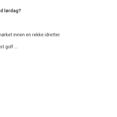
dd lørdag?
mørket innen en rekke idretter.
st golf …