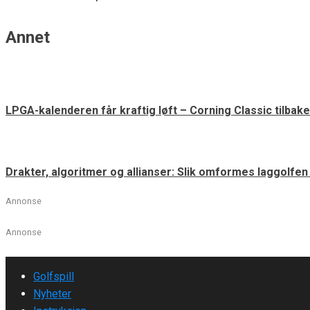
Annet
LPGA-kalenderen får kraftig løft – Corning Classic tilbake
Drakter, algoritmer og allianser: Slik omformes laggolfe
Annonse
Annonse
Golfspill
Nyheter