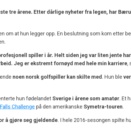
te tre årene. Etter dårlige nyheter fra legen, har Bær
n om at hun legger opp. En beslutning som kom etter be
en.
ofesjonell spiller i år. Helt siden jeg var liten jente 
arbeid. Jeg er ekstremt fornøyd med hele min karriere
,
rende
noen norsk golfspiller kan skilte med
. Hun ble
ve
enterte hun fødelandet
Sverige i årene som amatør
. Et 
Falls Challenge
på den amerikanske
Symetra-touren
.
or å gjøre seg gjeldende
. I hele 2016-sesongen spilte h