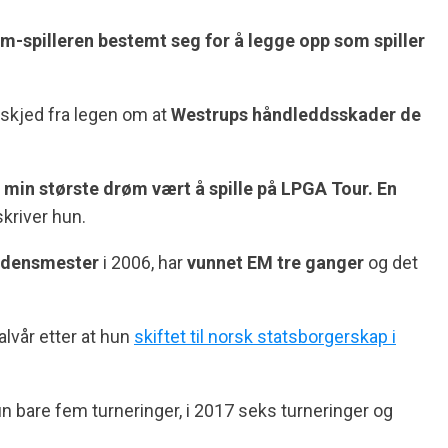
um-spilleren bestemt seg for å legge opp som spiller
skjed fra legen om at
Westrups håndleddsskader de
har min største drøm vært å spille på LPGA Tour. En
 skriver hun.
rdensmester
i 2006, har
vunnet EM tre ganger
og det
halvår etter at hun
skiftet til norsk statsborgerskap i
un bare fem turneringer, i 2017 seks turneringer og