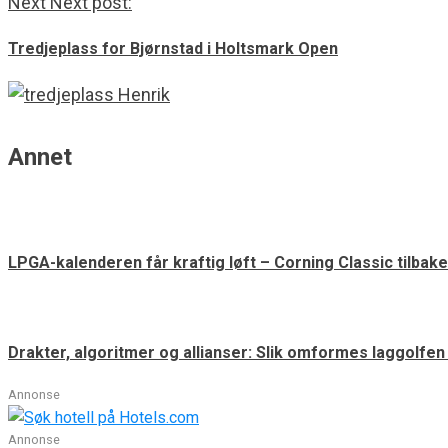
Next
Next post:
Tredjeplass for Bjørnstad i Holtsmark Open
Annet
LPGA-kalenderen får kraftig løft – Corning Classic tilbake
Drakter, algoritmer og allianser: Slik omformes laggolfe
Annonse
Annonse