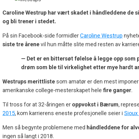
Caroline Westrup har vært skadet i håndleddene de sis
og bli trener i stedet.
På sin Facebook-side formidler
Caroline Westrup
nyhete
siste tre årene
vil hun måtte slite med resten av karrier
— Det er en bittersøt følelse å legge opp som pr
drøm som ble til virkelighet etter mye hardt 
Westrups merittliste
som amatør er den mest impone
amerikanske college-mesterskapet hele
fire ganger
.
Til tross for at 32-åringen er
oppvokst i Bærum
, repres
2015
, kom karrierens eneste profesjonelle seier i
Sioux 
Men så begynte problemene med
håndleddene for alv
ingen så langt i 2018.