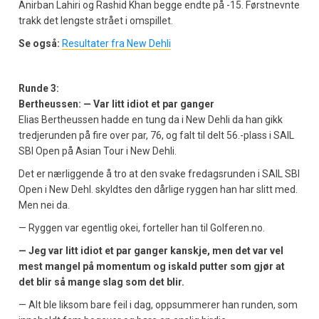
Anirban Lahiri og Rashid Khan begge endte på -15. Førstnevnte
trakk det lengste strået i omspillet.
Se også:
Resultater fra New Dehli
Runde 3:
Bertheussen: — Var litt idiot et par ganger
Elias Bertheussen hadde en tung da i New Dehli da han gikk
tredjerunden på fire over par, 76, og falt til delt 56.-plass i SAIL
SBI Open på Asian Tour i New Dehli.
Det er nærliggende å tro at den svake fredagsrunden i SAIL SBI
Open i New Dehl. skyldtes den dårlige ryggen han har slitt med.
Men nei da.
— Ryggen var egentlig okei, forteller han til Golferen.no.
— Jeg var litt idiot et par ganger kanskje, men det var vel
mest mangel på momentum og iskald putter som gjør at
det blir så mange slag som det blir.
— Alt ble liksom bare feil i dag, oppsummerer han runden, som