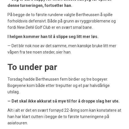
denne turneringen, fortsetter han.
På begge de to første rundene valgte Bertheussen å spille
forholdsvis defensivt. Både på grunn av ryggproblemene og
fordi
New Dehli Golf Club
er en svært smal bane.
I helgen kommer han til å slippe seg litt mer løs.
— Det blir nok noe av det samme, men kanskje bruke litt mer
våpen fra tee noen steder, sier han.
To under par
Torsdag hadde Bertheussen fem birdier og tre bogeyer.
Bogeyene kom både etter treputter og et par halvdårlige
utslag.
— Det skal ikke akkurat så mye til for å droppe slag her ute.
Alt i alt er det en svært fornøyd 22-åring som kan konstatere at
han har klart cutten i begge de to første turneringene på
asiatouren.