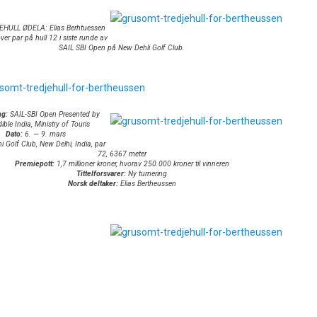
HULL ØDELA: Elias Berhtuessen
over par på hull 12 i siste runde av
SAIL SBI Open på New Dehli Golf Club.
ng:
SAIL-SBI Open Presented by
ible India, Ministry of Touris
Dato:
6. — 9. mars
i Golf Club, New Delhi, India, par
72, 6367 meter
Premiepott:
1,7 millioner kroner, hvorav 250.000 kroner til vinneren
Tittelforsvarer:
Ny turnering
Norsk deltaker:
Elias Bertheussen