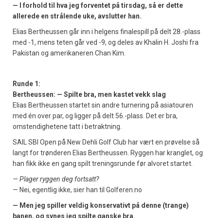
— I forhold til hva jeg forventet på tirsdag, så er dette
allerede en strålende uke, avslutter han.
Elias Bertheussen går inn i helgens finalespill på delt 28.-plass
med -1, mens teten går ved -9, og deles av Khalin H. Joshi fra
Pakistan og amerikaneren Chan Kim.
Runde 1:
Bertheussen: — Spilte bra, men kastet vekk slag
Elias Bertheussen startet sin andre turnering på asiatouren
med én over par, og ligger på delt 56.-plass. Det er bra,
omstendighetene tatt i betraktning.
SAIL SBI Open på New Dehli Golf Club har vært en prøvelse så
langt for trønderen Elias Bertheussen. Ryggen har kranglet, og
han fikk ikke en gang spilt treningsrunde før alvoret startet.
— Plager ryggen deg fortsatt?
— Nei, egentlig ikke, sier han til Golferen.no
— Men jeg spiller veldig konservativt på denne (trange)
banen, og synes jeg spilte ganske bra.