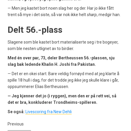
— Men jeg kastet bort noen slag her og der. Har jo ikke fått
trent så mye i det siste, så var nok ikke helt
sharp
, medgir han.
Delt 56.-plass
Slagene som ble kastet bort materialiserte seg i tre bogeyer,
som ble nesten utlignet av to birdier.
Med én over par, 73, deler Bertheussen 56.-plassen, sju
slag bak ledende Khalin H. Joshi fra Pakistan.
— Det er en okei start. Bare veldig fornøyd med at jeg klarte å
spille 18 hull i dag, for det trodde jeg ikke jeg skulle klare i går,
oppsummerer Elias Bertheussen.
— Jeg kjenner det jo (i ryggen), men den er på rett vei, så
det er bra, konkluderer Trondheims-spilleren.
Se også:
Livescoring fra New Dehli
Previous