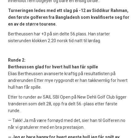
inneholdt fem bogeyer og bare en enslig birdie..
Turneringen ledes med ett slag på -12 av Siddikur Rahman,
den første golferen fra Bangladesh som kvalifiserte seg for
en av de større tourene.
Bertheussen har +3 på sin delte 56.plass. Han starter
sisterunden klokken 2.20 norsk tid natt til lørdag.
Runde 2:
Bertheussen glad for hvert hull han får spille
Elias Bertheussen avanserte kraftig på resultatlisten på
andrerunden Etter mye ryggvondt er han takknemlig for hvert
hull han får spille.
Etter to runder av SAIL SBI Open på New Dehli Golf Club ligger
trønderen som delt 28, opp fra delt 56.-plass etter første
runde.
— Takk! Ja må være fornøyd med det, sier han til Golferen.no
når vi gratulerer med en bra prestasjon.
— Jeg er bare happy for hvert eneste hull jeg får spilt av