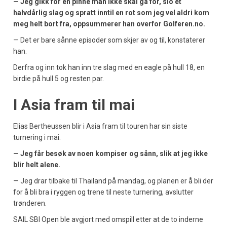
— Jeg gikk for en pinne man ikke skal gå for, slo et
halvdårlig slag og spratt inntil en rot som jeg vel aldri kom
meg helt bort fra, oppsummerer han overfor Golferen.no.
— Det er bare sånne episoder som skjer av og til, konstaterer
han.
Derfra og inn tok han inn tre slag med en eagle på hull 18, en
birdie på hull 5 og resten par.
I Asia fram til mai
Elias Bertheussen blir i Asia fram til touren har sin siste
turnering i mai.
— Jeg får besøk av noen kompiser og sånn, slik at jeg ikke
blir helt alene.
— Jeg drar tilbake til Thailand på mandag, og planen er å bli der
for å bli bra i ryggen og trene til neste turnering, avslutter
trønderen.
SAIL SBI Open ble avgjort med omspill etter at de to inderne