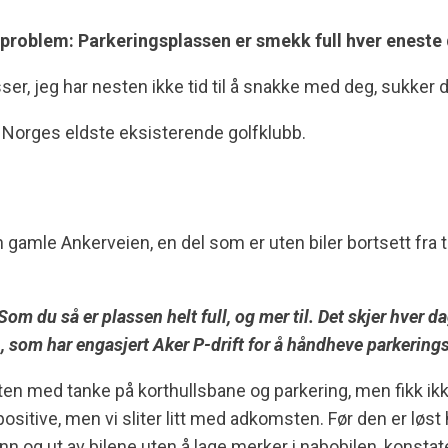
sproblem: Parkeringsplassen er smekk full hver eneste
ser, jeg har nesten ikke tid til å snakke med deg, sukker da
for Norges eldste eksisterende golfklubb.
amle Ankerveien, en del som er uten biler bortsett fra tra
Som du så er plassen helt full, og mer til. Det skjer hver da
en, som har engasjert Aker P-drift for å håndheve parkerin
omten med tanke på korthullsbane og parkering, men fikk 
ositive, men vi sliter litt med adkomsten. Før den er løst h
 og ut av bilene uten å lage merker i nabobilen, konstate