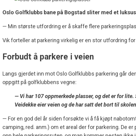
Oslo Golfklubbs bane på Bogstad sliter med et luksu
— Min største utfordring er å skaffe flere parkeringsplas
Vik forteller at parkering virkelig er en stor utfordring 
Forbudt å parkere i veien
Langs gjerdet inn mot Oslo Golfklubbs parkering går den g
oppgitt på golfklubbens vegne:
— Vi har 107 oppmerkede plasser, og det er for lite. 
Veidekke eier veien og de har satt det bort til skol
— For en god del år siden forsøkte vi å få kjøpt nabot
camping, red. anm.) om et areal der for parkering. De er p
opp hele parkeringsruten, og man kommer nesten ikke inn