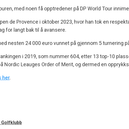
e Touren, med noen få opptredener på DP World Tour innime
n de Provence i oktober 2023, hvor han tok en respektabel
for langt bak til å avansere.
ed nesten 24 000 euro vunnet på gjennom 5 turnering på
nkingen i 2019, som nummer 604, etter 13 top-10 plasser
på Nordic Leauges Order of Merit, og dermed en opprykksp
s her
.
r Golfklubb