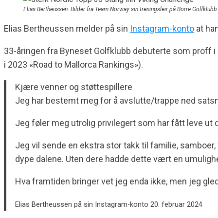
Elias Bertheussen. Bilder fra Team Norway sin treningsleir på Borre Golfklu
Elias Bertheussen melder på sin
Instagram-konto
at han
33-åringen fra Byneset Golfklubb debuterte som proff i 2
i 2023 «Road to Mallorca Rankings»).
Kjære venner og støttespillere
Jeg har bestemt meg for å avslutte/trappe ned satsning
Jeg føler meg utrolig privilegert som har fått leve 
Jeg vil sende en ekstra stor takk til familie, samboe
dype dalene. Uten dere hadde dette vært en umulighet
Hva framtiden bringer vet jeg enda ikke, men jeg glede
Elias Bertheussen på sin Instagram-konto 20. februar 2024