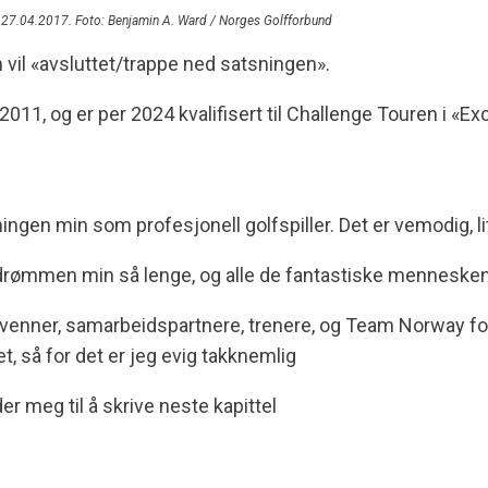
bb 27.04.2017. Foto: Benjamin A. Ward / Norges Golfforbund
 vil «avsluttet/trappe ned satsningen».
011, og er per 2024 kvalifisert til Challenge Touren i «E
en min som profesjonell golfspiller. Det er vemodig, litt 
ut drømmen min så lenge, og alle de fantastiske mennesken
r, venner, samarbeidspartnere, trenere, og Team Norway fo
, så for det er jeg evig takknemlig
r meg til å skrive neste kapittel