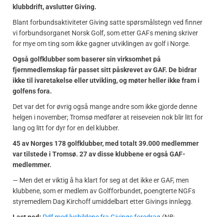
klubbdrift, avslutter Giving.
Blant forbundsaktiviteter Giving satte spørsmålstegn ved finner
vi forbundsorganet Norsk Golf, som etter GAFs mening skriver
for mye om ting som ikke gagner utviklingen av golf i Norge.
Også golfklubber som baserer sin virksomhet på
fjernmedlemskap får passet sitt påskrevet av GAF. De bidrar
ikke til ivaretakelse eller utvikling, og møter heller ikke fram i
golfens fora.
Det var det for øvrig også mange andre som ikke gjorde denne
helgen i november; Tromsø medfører at reiseveien nok blir litt for
lang og litt for dyr for en del klubber.
45 av Norges 178 golfklubber, med totalt 39.000 medlemmer
var tilstede i Tromsø. 27 av disse klubbene er også GAF-
medlemmer.
— Men det er viktig å ha klart for seg at det ikke er GAF, men
klubbene, som er medlem av Golfforbundet, poengterte NGFs
styremedlem Dag Kirchoff umiddelbart etter Givings innlegg.
Last ned:
Pdf med lysbildene fra Givings foredrag
(NB: