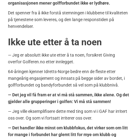
organisasjonen mener golfforbundet ikke er lydhøre.
Det spenner fra å ikke forstå stemningen i klubbene til kvaliteten
på tjenestene som leveres, og den lange responstiden på
henvendelser.
Ikke ute etter å ta noen
— Jeg er absolutt ikke ute etter å ta noen, forsikret Giving
overfor Golferen.no etter innlegget.
64-åringen kjenner Idretts-Norge bedre enn de fleste etter
mangeårig engasjement og innsats på begge sider av bordet, i
golfforbundet og bandyforbundet så vel som på klubbnivå.
— Det jeg vil få fram er at vi må stå sammen, ikke alene. Og det
gjelder alle grupperinger i golfen: Vi må stå sammen!
— Jeg ville eksemplifisere dette med ting som vi i GAF har irritert
oss over. Og som vi fortsatt irriterer oss over.
— Det handler ikke minst om klubbfokus, det virker som om litt
for mange i forbundet har glemt litt for mye om klubb og