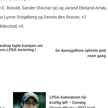
e E. Ronold, Sander Stavnar (a) og Jarand Ekeland Arnøy,
s Lynne Schjølberg og Dennis den Roover, +2
. Kløvstad, +3
Westrup tapte kampen om
kens LPGA-turnering i
Se damegolfens sykeste putt
noen gang
LPGA-kalenderen får
kraftig løft – Corning
p –
Classic tilbake i 2027 med