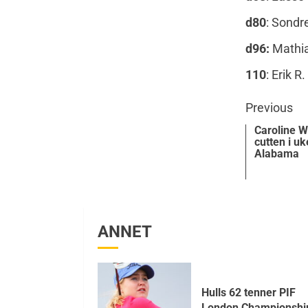
d80
: Sondr
d96:
Mathia
110
: Erik R
Previous
Caroline 
cutten i u
Alabama
ANNET
Hulls 62 tenner PIF
London Championshi