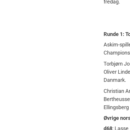
fredag.
Runde 1: T
Askim-spill
Championsh
Torbjørn J
Oliver Lind
Danmark.
Christian A
Bertheusse
Ellingsberg
Øvrige nor
d68
: Lasse