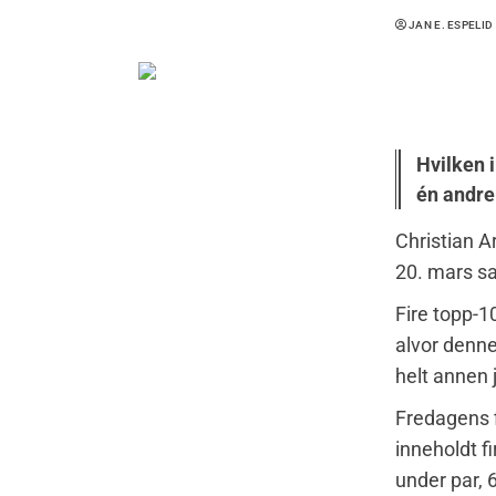
JAN E. ESPELID
Hvilken 
én andre
Christian 
20. mars sa
Fire topp-1
alvor denn
helt annen j
Fredagens f
inneholdt f
under par, 6