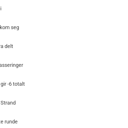
i
n kom seg
ra delt
lasseringer
ir -6 totalt
 Strand
te runde