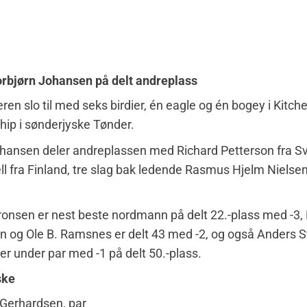
orbjørn Johansen på delt andreplass
eren slo til med seks birdier, én eagle og én bogey i Kitch
ip i sønderjyske Tønder.
ohansen deler andreplassen med Richard Petterson fra Sv
ell fra Finland, tre slag bak ledende Rasmus Hjelm Nielsen
ronsen er nest beste nordmann på delt 22.-plass med -3, 
n og Ole B. Ramsnes er delt 43 med -2, og også Anders S
 er under par med -1 på delt 50.-plass.
ske
 Gerhardsen, par