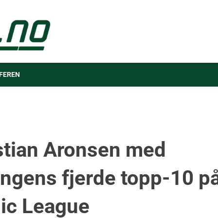
FEREN
stian Aronsen med
ngens fjerde topp-10 p
ic League