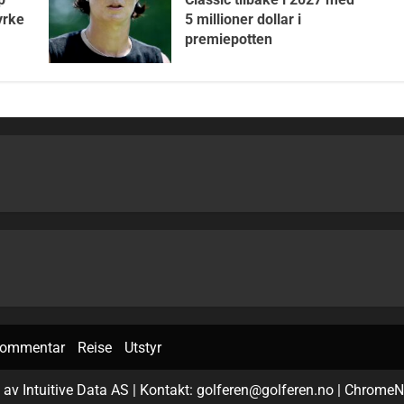
yrke
5 millioner dollar i
premiepotten
ommentar
Reise
Utstyr
s av Intuitive Data AS | Kontakt: golferen@golferen.no
|
ChromeN