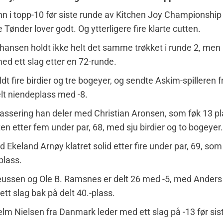
 i topp-10 før siste runde av Kitchen Joy Championship 
 Tønder lover godt. Og ytterligere fire klarte cutten.
hansen holdt ikke helt det samme trøkket i runde 2, me
ed ett slag etter en 72-runde.
dt fire birdier og tre bogeyer, og sendte Askim-spilleren f
delt niendeplass med -8.
lassering han deler med Christian Aronsen, som føk 13 p
ten etter fem under par, 68, med sju birdier og to bogeyer.
Ekeland Arnøy klatret solid etter fire under par, 69, som g
plass.
eussen og Ole B. Ramsnes er delt 26 med -5, med Anders
ett slag bak på delt 40.-plass.
m Nielsen fra Danmark leder med ett slag på -13 før sis