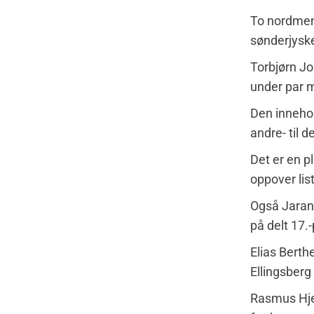
To nordmenn
sønderjyske
Torbjørn Jo
under par m
Den innehol
andre- til 
Det er en p
oppover lis
Også Jarand 
på delt 17.-
Elias Berth
Ellingsberg 
Rasmus Hjel