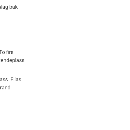
slag bak
To fire
ttendeplass
ass. Elias
trand