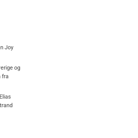
en Joy
erige og
 fra
Elias
trand