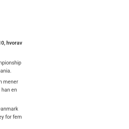
10, hvorav
mpionship
ania.
en mener
 han en
 Danmark
ey for fem