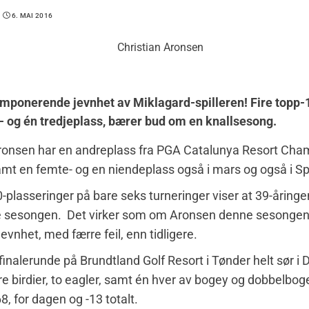
6. MAI 2016
imponerende jevnhet av Miklagard-spilleren! Fire topp-
- og én tredjeplass, bærer bud om en knallsesong.
Aronsen har en andreplass fra PGA Catalunya Resort Cha
mt en femte- og en niendeplass også i mars og også i Sp
0-plasseringer på bare seks turneringer viser at 39-åring
e sesongen. Det virker som om Aronsen denne sesongen
evnhet, med færre feil, enn tidligere.
inalerunde på Brundtland Golf Resort i Tønder helt sør i
ire birdier, to eagler, samt én hver av bogey og dobbelbog
8, for dagen og -13 totalt.