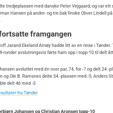
te tredjeplassen med danske Peter Vejgaard, og var ett 
man Hansen på andre- og tre bak finske Oliver Lindell på
.
fortsatte framgangen
off Jarand Ekeland Arnøy hadde litt av en reise i Tønder. 
9-runder avslutningsvis førte ham opp i topp-10 til delt å
hansen avsluttet med én over par, 74, for -7 og delt 24.-pl
n og Ole B. Ramsnes delte 34.-plassen med -5, Anders S
 ble delt 46 med -3.
sultater fra Tønder
orbjørn Johansen og Christian Aronsen topp-10