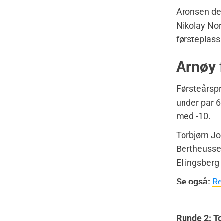
Aronsen del
Nikolay Nor
førsteplass
Arnøy 
Førsteårspr
under par 6
med -10.
Torbjørn Jo
Bertheusse
Ellingsberg
Se også:
Re
Runde 2: T