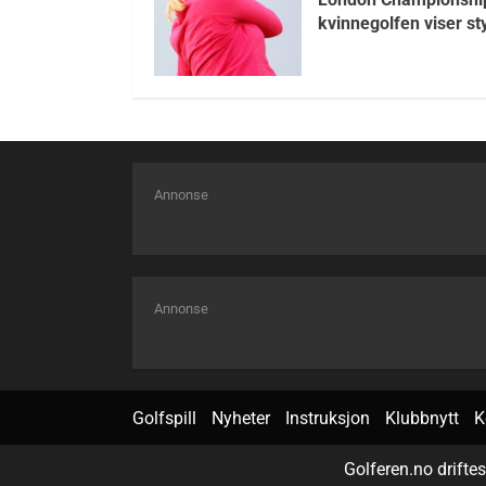
kvinnegolfen viser st
Annonse
Annonse
Golfspill
Nyheter
Instruksjon
Klubbnytt
K
Golferen.no drifte