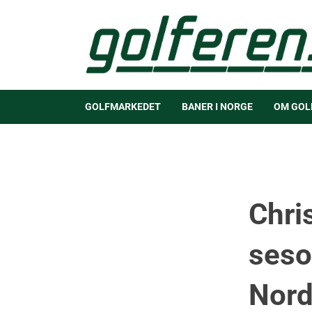
GOLFMARKEDET
BANER I NORGE
OM GOL
Chri
seso
Nord