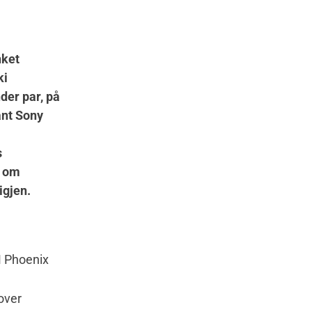
nket
ki
der par, på
ant Sony
s
n om
igjen.
M Phoenix
over