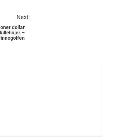
Next
oner dollar
illelinjer –
vinnegolfen