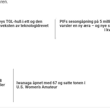
ren.
eys TGL-hull‑i‑ett og den
PIFs sesongåpning på 5 milli
veksten av teknologidrevet
varsler en ny æra – og nye sk
i k
8
Iwanaga åpnet med 67 og satte tonen i
ler
U.S. Women’s Amateur