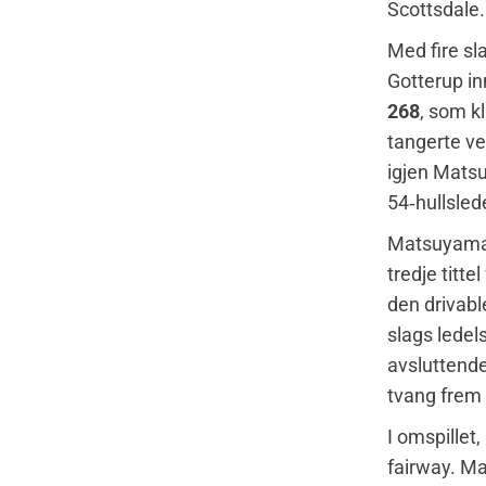
Scottsdale.
Med fire sl
Gotterup in
268
, som k
tangerte v
igjen Mats
54‑hullslede
Matsuyama, 
tredje titte
den drivabl
slags ledels
avsluttende
tvang frem
I omspillet
fairway. Ma