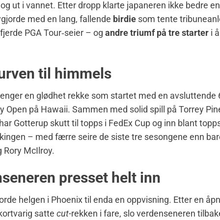
og ut i vannet. Etter dropp klarte japaneren ikke bedre en
gjorde med en lang, fallende
birdie
som tente tribuneanl
 fjerde PGA Tour‑seier – og
andre triumf på tre starter
i 
rven til himmels
lenger en glødhet rekke som startet med en avsluttende 
ny Open på Hawaii. Sammen med solid spill på Torrey Pine
har Gotterup skutt til topps i FedEx Cup og inn blant topps
ingen – med færre seire de siste tre sesongene enn bar
g Rory McIlroy.
seneren presset helt inn
jorde helgen i Phoenix til enda en oppvisning. Etter en å
ortvarig satte
cut
-rekken i fare, slo verdenseneren tilba