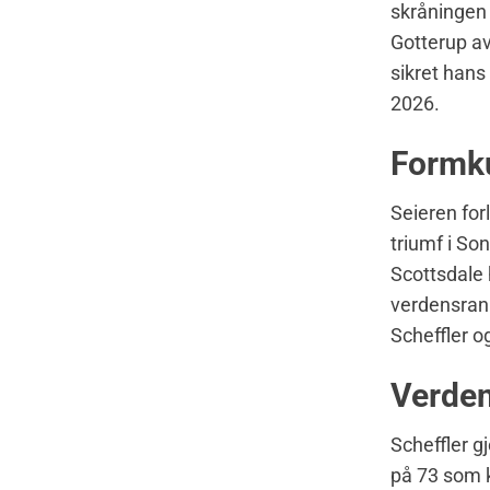
skråningen 
Gotterup av
sikret hans
2026.
Formku
Seieren for
triumf i So
Scottsdale 
verdensrank
Scheffler o
Verden
Scheffler g
på 73 som k