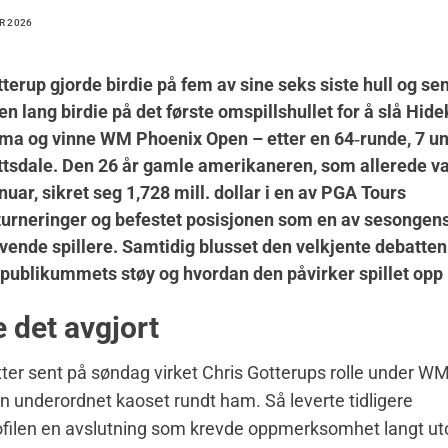
R 2026
terup gjorde birdie på fem av sine seks siste hull og se
en lang birdie på det første omspillshullet for å slå Hide
a og vinne WM Phoenix Open – etter en 64‑runde, 7 un
tsdale. Den 26 år gamle amerikaneren, som allerede v
nuar, sikret seg 1,728 mill. dollar i en av PGA Tours
turneringer og befestet posisjonen som en av sesongen
vende spillere. Samtidig blusset den velkjente debatte
publikummets støy og hvordan den påvirker spillet opp 
e det avgjort
er sent på søndag virket Chris Gotterups rolle under W
 underordnet kaoset rundt ham. Så leverte tidligere
ofilen en avslutning som krevde oppmerksomhet langt ut