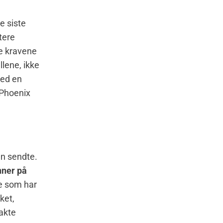
e siste
tere
ke kravene
llene, ikke
med en
 Phoenix
an sendte.
nner på
e som har
ket,
akte