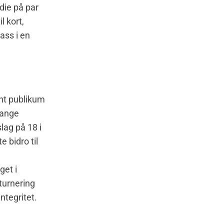
die på par
l kort,
lass i en
ant publikum
 fange
lag på 18 i
e bidro til
get i
turnering
ntegritet.