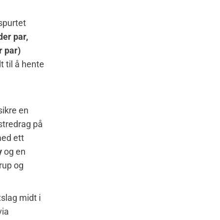
spurtet
der par,
r par)
 til å hente
sikre en
nstredrag på
med ett
y
og en
rup og
slag midt i
via