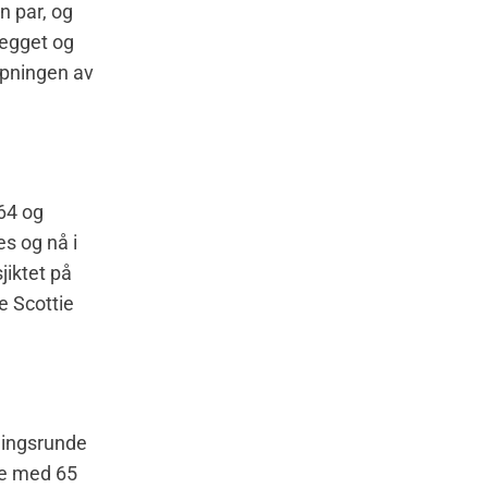
n par, og
egget og
åpningen av
64 og
s og nå i
jiktet på
e Scottie
pningsrunde
ke med 65