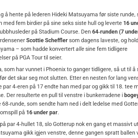
ag å hente på lederen Hideki Matsuyama før siste runde, 
n med fem birdier på sine seks siste hull og leverte
16 un
lubbhusleder på Stadium Course. Den
64‑runden (7 unde
erdensener
Scottie Scheffler
som dagens laveste, og holdt
uyama – som hadde konvertert
alle
sine fem tidligere
lser på PGA Tour til seier.
som har vunnet i Phoenix to ganger tidligere, så ut til å 
l før det skar seg mot slutten. Etter en nesten for lang ve
e par 4‑eren på 17 endte han med par og gikk til 18. tee 
e. Der resulterte en pull til venstre i bunkerradene i
boge
 68‑runde, som sendte ham ned i delt ledelse med Gotte
 omspill på
16 under par
.
, på par 4‑hullet 18, slo Gotterup nok en gang et massivt ut
tsuyama gikk igjen venstre, denne gangen spratt ballen 