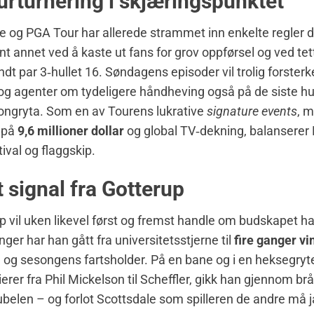
urturnering i skjæringspunktet
 og PGA Tour har allerede strammet inn enkelte regler d
nt annet ved å kaste ut fans for grov oppførsel og ved tet
ndt par 3‑hullet 16. Søndagens episoder vil trolig forster
e og agenter om tydeligere håndheving også på de siste hu
iongryta. Som en av Tourens lukrative
signature events
, 
 på
9,6 millioner dollar
og global TV‑dekning, balanserer
ival og flaggskip.
t signal fra Gotterup
p vil uken likevel først og fremst handle om budskapet h
nger har han gått fra universitetsstjerne til
fire ganger vi
 og sesongens fartsholder. På en bane og i en heksegryt
erer fra Phil Mickelson til Scheffler, gikk han gjennom brå
belen – og forlot Scottsdale som spilleren de andre må j