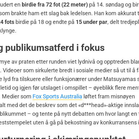
ludert en
birdie fra 72 fot (22 meter)
på 14. søndag og bir
 som brakte ham ett slag bak ledelsen. Han kom akkurat ti
4 fots
birdie på 18 og endte på
15 under par
, delt tredjep
lynge.
g publikumsatferd i fokus
 mye av praten etter runden viet lydnivå og opptreden bl
. Videoer som sirkulerte bredt i sosiale medier så ut til å
e lyd fra tilskuere eller funksjonærer under Matsuyamas s
letid og igjen før utslaget i omspillet – øyeblikk flere ment
e. Medier som
Fox Sports Australia
løftet fram misnøyen
alt med det de beskrev som det «d***head»‑aktige innsla
likummet – og tente på nytt debatten om hvor langt en 
eststempelet uten å gå på bekostning av konkurransens i