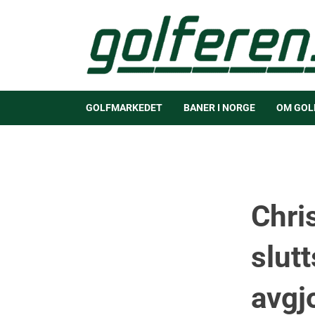
GOLFMARKEDET
BANER I NORGE
OM GOL
Chris
slutt
avgj