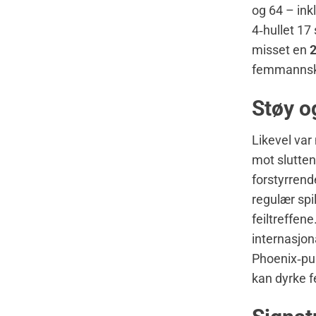
og 64 – ink
4‑hullet 17
misset en
2
femmannsk
Støy o
Likevel var
mot slutten
forstyrrend
regulær spil
feiltreffen
internasjon
Phoenix‑pub
kan dyrke f