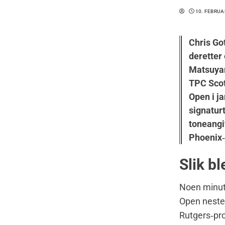
10. FEBRUA
Chris Got
deretter 
Matsuyam
TPC Scot
Open i ja
signatur
toneangi
Phoenix‑
Slik bl
Noen minutt
Open nesten
Rutgers‑pr