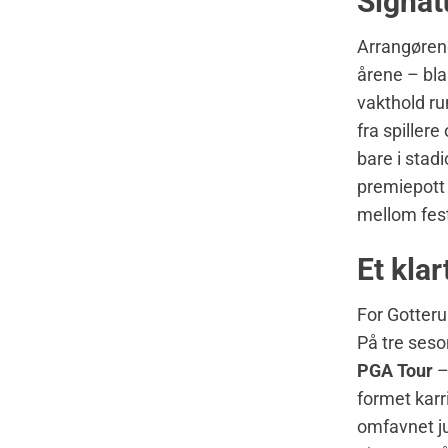
Signat
Arrangørene
årene – bla
vakthold ru
fra spiller
bare i stad
premiepott
mellom fest
Et klar
For Gotteru
På tre seso
PGA Tour
–
formet karri
omfavnet ju