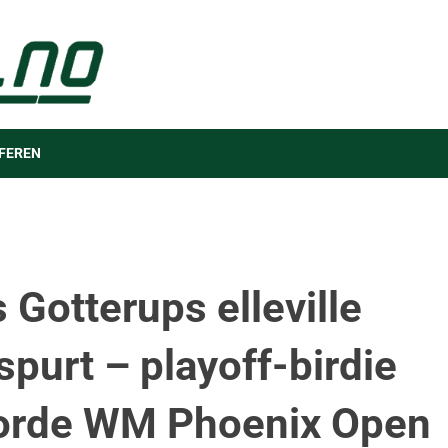
FEREN
 Gotterups elleville
spurt – playoff-birdie
orde WM Phoenix Open